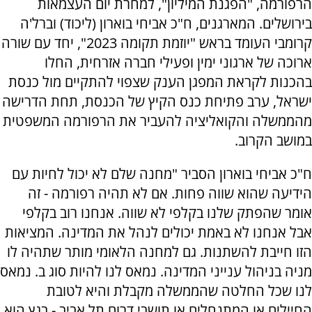
הרפורמה, "הפגנת המיליון", למחרת יום העצמאות
בירושלים. המארגנים, ח"כ אביחי בוארון (ליכוד) וברל'ה
קרומבי העומד בראש "יוזמת תקומה 2023", יחד עם שורה
ארוכה של ארגוני ימין ופעילי חברה אזרחית, החלו
בהכנות לקראת המפגן הענק שצפוי להתקיים מול כנסת
ישראל, ערב פתיחת כנס הקיץ של הכנסת, תחת הדרישה
מהממשלה והקואליציה להעביר את הרפורמה המשפטית
במושב הקרוב.
ח"כ אביחי בוארון הסביר "מחנה שלם לא יכול לחיות עם
הידיעה שהוא שווה פחות. אם לא תהיה רפורמה - זה
אומר שהפתק שלנו בקלפי לא שווה. אנחנו רוב בקלפי
אבל אנחנו לא באמת יכולים לנהל את המדינה. המציאות
הזו חייבת להשתנות. גם למחנה הלאומי מותר שתהיה לו
מניה בניהול ענייני המדינה. נמאס לנו להיות סוג ב. נמאס
לנו שכל החלטה שהממשלה מקבלת והיא לטובת
החיילים או המתנחלים או תושבי דרום תל אביב - בגץ הוא