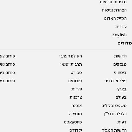
מדיניות פרטיות
הצהרת נגישות
המייל האדום
עברית
English
מדורים
חדשות
העולם הערבי
פורום צע
מבזקים
תרבות ופנאי
פורום נשו
ביטחוני
ספורט
פורום בי
פוליטי-מדיני
פורומים
פורום בי
בארץ
יהדות
בעולם
צרכנות
משפט ופלילים
אופנה
כלכלה ונדל"ן
מוסיקה
דעות
פיוטקאסט
חדשות המגזר
ילדודס