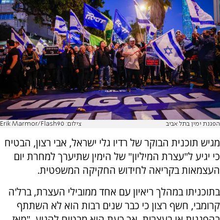
הפגנת ימין בתל אביב
צילום: Erik Marmor/Flash90
מגיש תוכנית הבוקר של רדיו גלי ישראל, אבי רצון, הבטיח
כי יגיע ל"עצרת המיליון" של הימין שתיערך למחרת יום
העצמאות בקריאה לחידוש החקיקה המשפטית.
בתוכניתו במהלך ריאיון עם אחד ממובילי העצרת, ברל'ה
קרומבי, חשף רצון כי כבר שנים רבות הוא לא השתתף
בהפגנות או בעצרות, אך כעת הוא מבטיח להגיע. "מאז