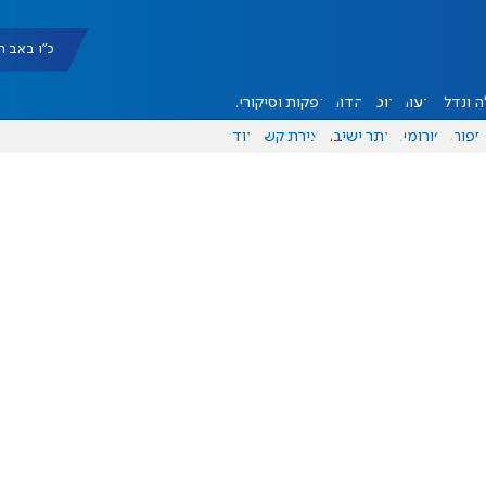
כ"ו באב תשפ"ו |
 ונדל"ן
דעות
אוכל
יהדות
הפקות וסיקורים
ספורט
פורומים
אתר ישיבה
יצירת קשר
עוד