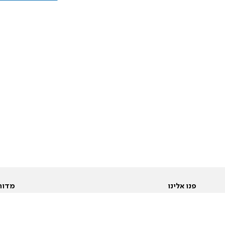
פנו אלינו
מדור
אודות
Pусский
חד
יצירת קשר
عربية
מב