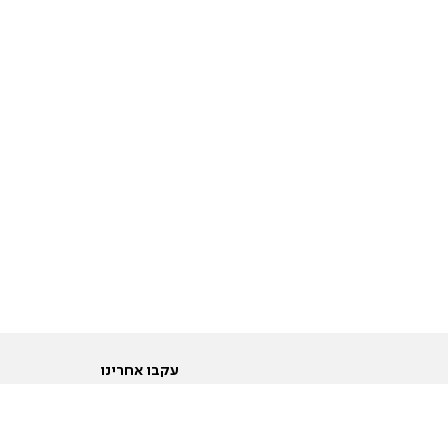
עקבו אחרינו
ות
טוויטר
ם הריון ולידה
פייסבוק