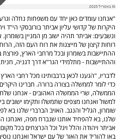
10 באפריל 2023
"אנחנו עומדים כאן יחד עם משפחות נחלה וגרעי
היקרות של קדושי עליון אביתר בורובסקי הי"ד וי
ונשבעים: אביתר תהיה ישוב מן המניין בשומרון. 
רוחות קיצון של מייצגות את רוח העם הזה, הרוח
ההתיישבות בשומרון ובכל מרחבי הארץ, פורצת ב
וההתיישבות - מתלמידי הגר"א דרך דגניה, חניתה
לדבריו, "הגענו לכאן ברבבותינו מכל רחבי הארץ
כדי לומר לממשלה בצורה ברורה. חברינו היקרים
הממשלה, שרי הממשלה האהובים - אנחנו שלחנ
למשול ואנחנו מצפים שתמשלו ותקימו ישובים בי
שומרון, הגליל והנגב. האויב הברברי שלנו בא לפ
שלנו, בא להפחיד אותנו שנברח מפה, ואנחנו הי
אביתר ויהודה והלל ויגל וכל הנרצחים בכל מקום
באו להוריד את האור של עם ישראל ואנחנו נוסיף