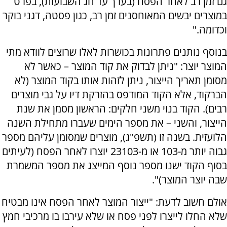
גם זמן רב לאחר הפסח (בערך עד חג השבועות), בפרט
במוצרים יבשים המאוחסנים זמן רב, כגון פסטה, דגני בוקר
וכדומה."
בנוסף נותנים פתרונות בכושרות לאלו שרוצים לוודא מתי
המוצר יוצר: "ניתן לבדוק את קוד המוצר – כאשר לא
מסומן תאריך הייצור, ניתן לזהות אותו בקוד המוצר (לא
הברקוד, אלא הקוד המודפס בהזרקת דיו על גבי מוצרים
רבים). הקוד בנוי משני חלקים: הראשון מסמן את שנת
הייצור, והשני – את מספר הימים שעברו מתחילת השנה
הלועזית. בשנה זו (תשפ"ג), מוצרים שמסומן עליהם מספר
גבוה יותר מ-103 או מ-23103 יוצרו לאחר הפסח (לעיתים
בסוף הקוד ישנו מספר נוסף המייצג את מספר המשמרת
שבה יוצר המוצר)".
אולם חשוב לדעת: "ייצור המוצר לאחר הפסח אינו מבטיח
שלא החלו לייצרו לפני פסח או שלא עירבו בו מרכיבי חמץ