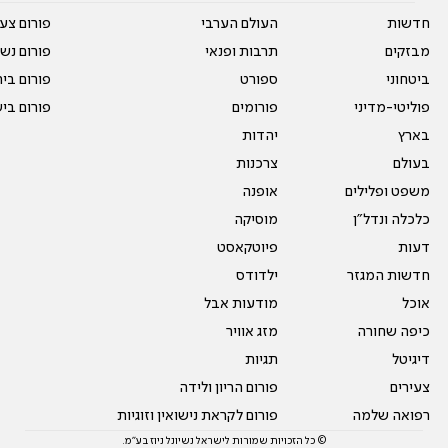
חדשות
העולם הערבי
פורום צע
מבזקים
תרבות ופנאי
פורום נשו
ביטחוני
ספורט
פורום בי
פוליטי-מדיני
פורומים
פורום בי
בארץ
יהדות
בעולם
צרכנות
משפט ופלילים
אופנה
כלכלה ונדל"ן
מוסיקה
דעות
פיוטקאסט
חדשות המגזר
ילדודס
אוכל
מודעות אבל
כיפה שחורה
מזג אוויר
דיגיטל
תגיות
צעירים
פורום הריון ולידה
רפואה שלמה
פורום לקראת נישואין וזוגיות
© כל הזכויות שמורות לישראל נשיונל ניוז בע"מ.