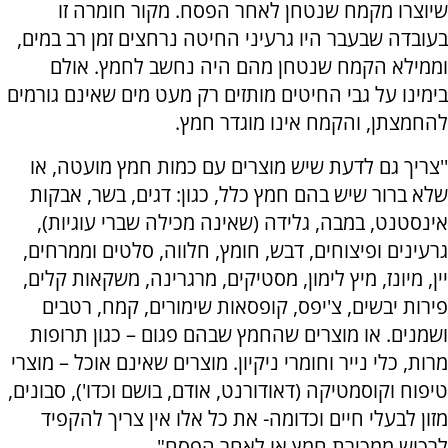
שיוצרו מקמח שנטחן לאחר הפסח. מקור חומרה זו
בעובדה שבעבר היו גרעיני החיטה נרחצים זמן רב במים,
וממילא הקמח שנטחן מהם היה נחשב לחמץ. אולם
בימינו על גבי החיטים מותזים רק מעט מים שאינם גורמים
להחמצתן, והקמח אינו מוגדר חמץ.
''צריך גם לדעת שיש מוצרים עם כמות חמץ מועטה, או
שלא ברור שיש בהם חמץ כלל, כגון: דגים, בשר, אבקות
אינסטנט, במבה, גלידה (שאינה מכילה שברי עוגיות),
גרעינים ופיצוחים, דבש, חומץ, חלווה, סלטים וממרחים,
יין, מיונז, מיץ לימון, מסטיקים, מרגרינה, משקאות קלים,
פירות יבשים, צ'יפס, קופסאות שימורים, קמח, רטבים
ושמנים. או מוצרים שהחמץ שבהם פגום – כגון תרופות
מרות, כלי נייר וחומרי ניקיון. מוצרים שאינם אוכל – מוצרי
טיפוח וקוסמטיקה (דאודורנט, אודם, בושם וכדו'), סבונים,
מזון לבעלי חיים וכדומה- את כל אלו אין צריך להקפיד
לרכוש ממכירת חמץ או לאחר הפסח".