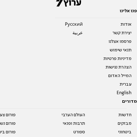
פנו אלינו
אודות
Pусский
יצירת קשר
عربية
פרסמו אצלנו
תנאי שימוש
מדיניות פרטיות
הצהרת נגישות
המייל האדום
עברית
English
מדורים
חדשות
העולם הערבי
פורום צע
מבזקים
תרבות ופנאי
פורום נשו
ביטחוני
ספורט
פורום בי