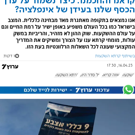
קראנו והחכמנו: כיצד נשמור על ערך
הכסף שלנו בעידן של אינפלציה?
אנו נמצאים בתקופה מאתגרת מאד מבחינה כלכלית. המצב
בישראל כמו בכל העולם משפיע באופן ישיר על רמת החיים וגם
על עולם ההשקעות. שוק ההון לא מזהיר, והריביות במשק
עולות, מומחי קרתא ענו על הצורך ומשיקים את המדריך
המקצועי שעונה לכל השאלות הרלוונטיות בעת הזו.
בשיתוף קרתא השקעות
1 דקות
16.04.23, 17:30
השקעות
שווה קריאה
על סדר היום
קרתא השקעות