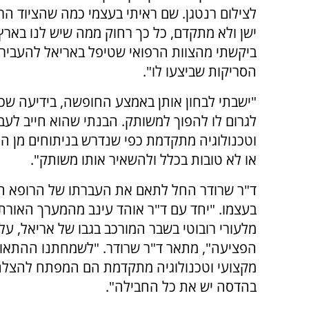
לצילום רנטגן. שם ראיתי בעצמי כמה שהציוד הר
ישן ולא מתקדם, כל כך רחוק ממה שיש לנו בארץ
ביקשתי מהצוות הרפואי שטיפל באריאל להעביר 
הסריקות שביצעו לו".
"ישבתי לבחון אותן באמצע החופשה, בידיעה שכל 
לגרום לו להפוך למשותק. הבנתי שהוא חייב לעבו
וטכנולוגיה מתקדמת כפי שנדרש בניתוחים מן הס
או לא טובות בכלל ולהשאיר אותו משותק".
ד"ר שרודר החל לתאם את העברתו של הרופא הפצ
בעצמו. "יחד עם ד"ר אוהד עינב מהמערך האורתופ
מלעורי רובוטי בשבר המורכב בגבו של אריאל, על
הפציעה", מתאר ד"ר שרודר. "לשמחתנו ההתאושש
מקצועי וטכנולוגיה מתקדמת הם המפתח להצלחת 
בהדסה יש את כל החבילה".