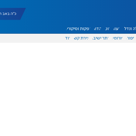
כ"ה באב תשפ"ו |
 ונדל"ן
דעות
אוכל
יהדות
הפקות וסיקורים
ספורט
פורומים
אתר ישיבה
יצירת קשר
עוד