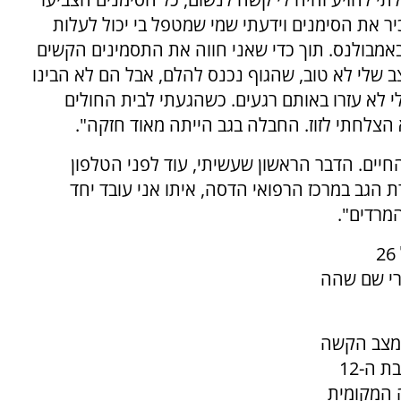
יר את הסימנים וידעתי שמי שמטפל בי יכול לעלות
באמבולנס. תוך כדי שאני חווה את התסמינים הקשים
ב שלי לא טוב, שהגוף נכנס להלם, אבל הם לא הבינו
לי לא עזרו באותם רגעים. כשהגעתי לבית החולים
הצלחתי לזוז. החבלה בגב הייתה מאוד חזקה".
החיים. הדבר הראשון שעשיתי, עוד לפני הטלפון
ת הגב במרכז הרפואי הדסה, איתו אני עובד יחד
מרדים".
באופן מקרי לחלוטין, ד"ר שרודר היה במרחק של 26
רי שם שהה
המצב הקשה
בו הוא נמצא" מספר ד"ר שרודר. "יום קודם, בתי בת ה-12
 המקומית