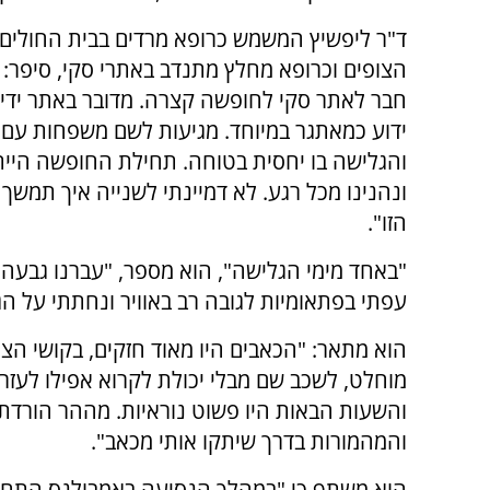
ד"ר ליפשיץ המשמש כרופא מרדים בבית החולים
הצופים וכרופא מחלץ מתנדב באתרי סקי, סיפר:
חבר לאתר סקי לחופשה קצרה. מדובר באתר ידיד
ידוע כמאתגר במיוחד. מגיעות לשם משפחות עם י
והגלישה בו יחסית בטוחה. תחילת החופשה היי
ונהנינו מכל רגע. לא דמיינתי לשנייה איך תמש
הזו".
"באחד מימי הגלישה", הוא מספר, "עברנו גבעה ל
עפתי בפתאומיות לגובה רב באוויר ונחתתי על הג
הוא מתאר: "הכאבים היו מאוד חזקים, בקושי הצל
מוחלט, לשכב שם מבלי יכולת לקרוא אפילו לעזרה
והשעות הבאות היו פשוט נוראיות. מההר הורדתי 
והמהמורות בדרך שיתקו אותי מכאב".
הוא משתף כי "במהלך הנסיעה באמבולנס התחלתי