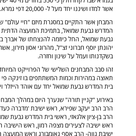
בגמרא שבו לקחו ח
אשר למדו ושיננו יחד מעל ל- 20,000 דפי גמרא.
המבחן אשר התקיים במסגרת מיזם "חיי עולם" ש
המדרש גבעת שמואל, בתמיכת המועצה הדתית וע
גבעת שמואל, החל כיוזמה להנצחתו של אברך ב
יהונתן יוסף חברוני זצ"ל, מהרוגי אסון מירון, אשר
בשקדנותו ועמל על שינון וחזרה.
זהו סבב המבחנים השלישי של הפרוייקט המיוח
תאוצה במהירות וכמות המשתתפים בו זינקה פי ש
בית המדרש גבעת שמואל יחד עם אוהד הייזלר וינ
באירוע "קניין תורה" שנערך היום במהלך המבחנ
הרב הרב יעקב שפירא, ראש ישיבת 'מדברה כעדן'
הרב בן-ציון אלגאזי, ראשי בית המדרש גבעת שמוא
ראש ישיבה לצעירים מצפה רמון, ראש הישיבה הק
ישיבת נווה- הרב אסף נאומבורג וראש המועצה ה