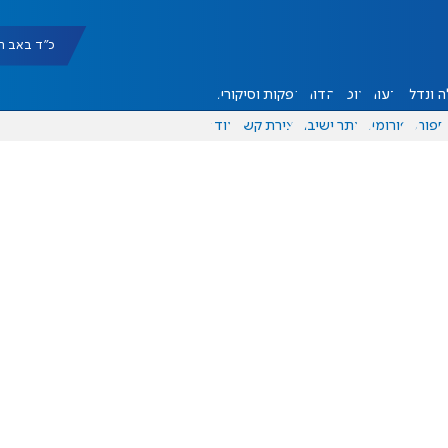
כ"ד באב תשפ"ו |
 ונדל"ן
דעות
אוכל
יהדות
הפקות וסיקורים
ספורט
פורומים
אתר ישיבה
יצירת קשר
עוד