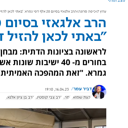
מצב תורני
ערוץ 7
כיפה סרוגה
הרב אלגאזי בסיום 20 אלף דפי גמרא: "באתי לכאן להזיל דמעה"
"באתי לכאן להזיל 
גמרא. "זאת המהפכה האמיתית"
דביר עמר
16.04.23, 19:10
גבעת שמואל
גמרא
הרב צבי קוסטינר
הרב בן ציון אלגאזי