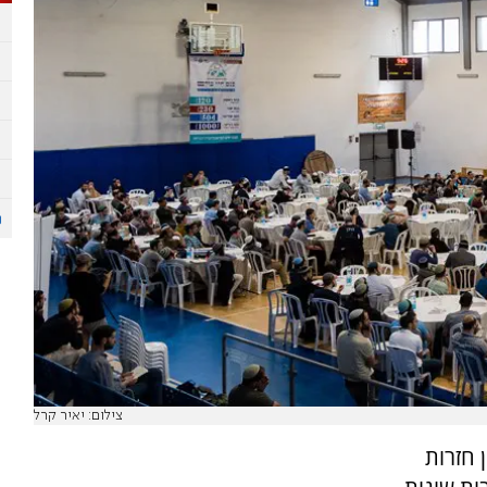
צילום: יאיר קרל
 חזרות