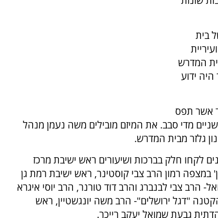
לק כ- 550 בחורים מ- 40 ישיבות שונות
ל בית
יריית
ית המדרש
 היה ידוע
ד אשר תפס
ניים מדי סבב. את המיזם מובילים משה נעמן מנהל
ון גלזר מבית המדרש.
ים לקחו חלק בברכות ושיעורים ראש ישיבת מרכז
 במצפה רמון הרב צבי קוסטינר, ראש ישיבת רמת גן
ל- הרב צבי לבנברג והרב דוד טורנר, הרב יוסי איגרא
טנה "דגל ירושלים"- הרב משה יונגשטיין, ראש
דתית גבעת שמואל יעקב רייכר.