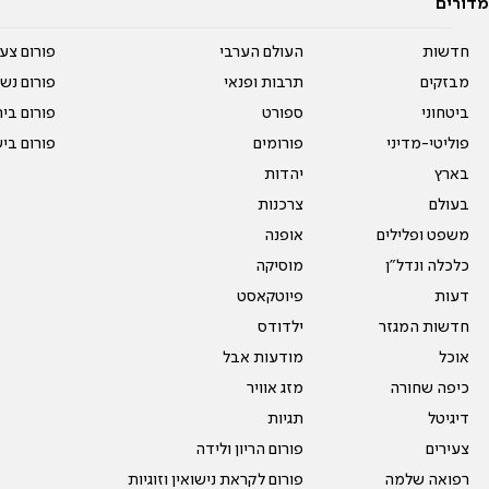
מדורים
חדשות
העולם הערבי
פורום צע
מבזקים
תרבות ופנאי
פורום נשו
ביטחוני
ספורט
פורום בי
פוליטי-מדיני
פורומים
פורום בי
בארץ
יהדות
בעולם
צרכנות
משפט ופלילים
אופנה
כלכלה ונדל"ן
מוסיקה
דעות
פיוטקאסט
חדשות המגזר
ילדודס
אוכל
מודעות אבל
כיפה שחורה
מזג אוויר
דיגיטל
תגיות
צעירים
פורום הריון ולידה
רפואה שלמה
פורום לקראת נישואין וזוגיות