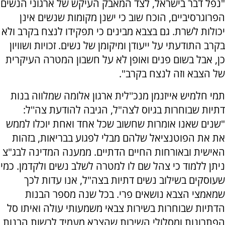
"נפל דבר בישראל, לצד המאבק העיקש של ארגוני הנשים
הפרוגרסיביים, הוכח שוב כי ישנן מקומות שנשים אינן
יכולות לשרת. גם בצבא מבינים כי תפקידו לנצח בקרב ולא
בקרב התודעתי על ייעודן ומיקומן של נשים. זכויות ושוויון
כן, אבל בשום פנים ואופן לא על חשבון המטרה העיקרית
של הצבא וזה לנצח בקרב".
תמי חלמיש אייזנמן מנכ''לית ארגון אלומה שמלווה בנות
דתיות שבוחרות בגיוס לצה"ל, הגיבה להודעת צה''ל:
"שנים שאנו אומרות שחשוב שכל אחד ואחת יוכלו לממש
את את הפוטנציאל שלהם מבלי לפגוע בבריאות, בזהות
האישית ובאורחות החיים הדתיים. ממענה המדינה לבג"צ
ניתן ללמוד כי צהל שם לו למטרה לשלב נשים ולקדמן. כמי
שעוסקים בשילוב נשים דתיות בצה"ל, אנו עדות לכך
שמאמצי הצבא נושאים פרי. בכל שנה מספר הבנות
הדתיות שבוחרות בשירות צבאי משמעותי עולה ואיתו סל
הפתרונות ומסלולי השירות שהצבא מעמיד לרשות הבנות