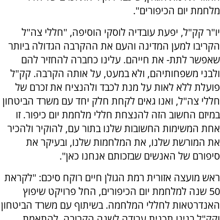
מלחמת יום הכיפורים".
יו"ר קק"ל, יפעת עובדיה לוסקי הוסיפה, "חללי צה"ל
הקריבו למען המדינה והעם את ההקרבה הגדולה ביותר
שאפשר לתת- את חייהם. עלינו כחברה להחזיר להם
ולבני משפחותיהם, ולא במעט, על אותה הקרבה. קק"ל
פועלת ללא לאות על מנת לכבד ולהנציח את זכרם של
חללי צה"ל, ואנו גאים לקחת חלק יחד עם משרד הביטחון
במיזם החשוב הזה להנצחת חללי מלחמת יום כיפור. זו
אחת המשימות החשובות שלנו בתור עם, להוקיר ולהכיר
את המורשת שלנו, את המלחמות שלנו, ובעיקר את
סיפורם של האנשים שבזכותם אנחנו כאן".
ראש מועצה אזורית רמת הגולן חיים רוקח סיכם: "לקראת
50 שנה למלחמת יום הכיפורים, החל פרויקט שיפוץ
האנדרטאות לחללי המלחמה. בשיתוף עם משרד הביטחון
וקק"ל בנינו תכנית עבודה לשנה הקרובה, להתאמת