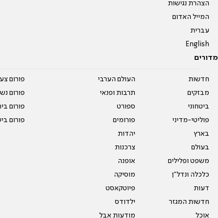
הצהרת נגישות
המייל האדום
עברית
English
מדורים
חדשות
העולם הערבי
פורום צע
מבזקים
תרבות ופנאי
פורום נשו
ביטחוני
ספורט
פורום בי
פוליטי-מדיני
פורומים
פורום בי
בארץ
יהדות
בעולם
צרכנות
משפט ופלילים
אופנה
כלכלה ונדל"ן
מוסיקה
דעות
פיוטקאסט
חדשות המגזר
ילדודס
אוכל
מודעות אבל