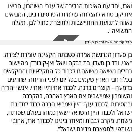
וארז, יחד עם האיכות הנדירה של ענבי השומרון, הביאו
את יקב טורא להצלחה עולמית ולפרסים רבים, המביאים
גאווה לתנועת ההתיישבות ולתוצרת כחול לבן. תעלה
המשואה".
מדליקת המשואה ורד בן סעדון
בן סעדון הנרגשת אמרה כשבתה הקצינה עומדת לצידה:
"אני, ורד בן סעדון בת רבקה ויואל ואן-קובורדן מהיישוב
רחלים משיאה משואה זו לכבוד כל החקלאיות והחקלאים
בכל רחבי הארץ שקמים בכל יום לפני הזריחה, שזורעים
בדמעה - וקוצרים ברנה. לכבוד אחיותיי ואחיי, אנשי יהודה
והשומרון שמיישבים את הארץ באהבה, בהקרבה
ובמסירות. לכבוד ענף היין שמביא הרבה כבוד למדינת
ישראל ולכבוד היין הישראלי שאין כמוהו בעולם שפותח,
משמח, מקרב לבבות ומאחד בינינו לכבודך ארז, אהובי
ושותפי ולתפארת מדינת ישראל".