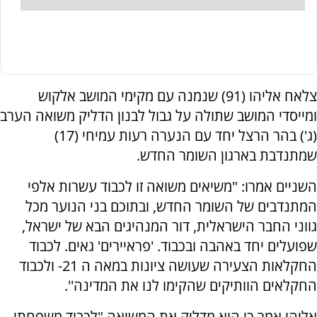
צלאח אליהו (91) שנמנה עם מקימי המושב אלקוש
ומייסדי המושב שתולה על גבול לבנון הדליק משואה הערב
(ג') בהר הרצל יחד עם הנערה רעות עמיחי (17)
שמתנדבת בארגון השומר החדש.
השניים אמרו: "משיאים משואה זו לכבוד עשרות אלפי
המתנדבים של השומר החדש, ובתוכם בני הנוער מכל
גווני החבר הישראלית, דור המנהיגים הבא של ישראל,
שפועלים יחד באהבה ובכבוד. 'פראיירים' גאים. לכבוד
החקלאות הצעירה שעושה ציונות במאה ה 21- ולכבוד
החקלאים הוותיקים שהקימו לנו את המדינה''.
אליהו אמר כי הוא מדליק את המשואה "לכבוד משפחתי