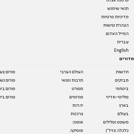
פרסמו אצלנו
תנאי שימוש
מדיניות פרטיות
הצהרת נגישות
המייל האדום
עברית
English
מדורים
חדשות
העולם הערבי
פורום צע
מבזקים
תרבות ופנאי
פורום נשו
ביטחוני
ספורט
פורום בי
פוליטי-מדיני
פורומים
פורום בי
בארץ
יהדות
בעולם
צרכנות
משפט ופלילים
אופנה
כלכלה ונדל"ן
מוסיקה