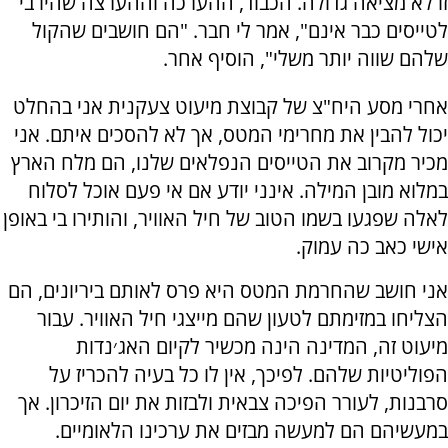
זו לא מציאה גדולה. הכבוד, ההערכה וההערצה שהיו בי
לטייסים כבר אינם", אמר לי חבר. "הם חושבים שהקול
שלהם שווה יותר משלי", הוסיף אחר.
אחרי מסע היח"צ של קבוצת מיעוט צעקנית אני בהחלט
יכול להבין את מחרימי המטס, אך לא להסכים איתם. אני
מכיר מקרוב את הטייסים הנפלאים שלנו, הם מלח הארץ
במלוא מובן המילה. אינני יודע אם אי פעם אוכל לסלוח
לאלה שפגעו בשמו הטוב של חיל האוויר, והותירו בי באופן
אישי כאב כה עמוק.
אני חושב שהחרמת המטס היא פרס לאותם ביריונים, הם
הצליחו במזימתם לטעון שהם מייצגי חיל האוויר. עבור
מיעוט זה, המדינה הינה מכשיר לקיום האג׳נדות
הפוליטיות שלהם. לפיכך, אין לו כל בעיה להכריז על
סרבנות, לעורר הפיכה צבאית ולבזות את יום הזיכרון. אך
במעשיהם הם למעשה מבזים את ערכינו הלאומיים.