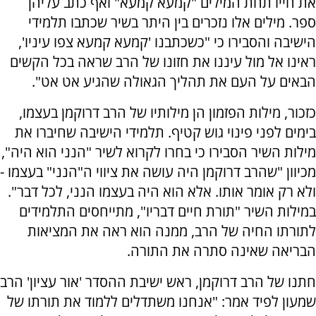
את חייו תחת המילים "קמעא קמעא" ואף כתב עליהן
ספר. מילים אלו נזכרים בין היתר בשיר שכתבו תלמידי
הישיבה והסבירו כי "כשכתבנו 'קמעא קמעא צפו עיניו',
ראינו אל מול עיננו את חזונו של הרב שראה בכל הקשים
הבאים על העם את תהליך הגאולה שהגיע אט אט".
כזכור, מילות הפזמון הן מילותיו של הרב דרוקמן בעצמו,
בימים לפני פינוי גוש קטיף. תלמידי הישיבה שחיברו את
מילות השיר הסבירו כי בחרו לקרוא לשיר "הנני הוא היה",
מכיוון "שהרב דרוקמן היה עושה את ציווי ה"הנני" בעצמו -
ולא רק אומר אותו. אלא הוא היה בעצמו הנני, לכל דבר".
במילות השיר "תורת חיים דבריו", מתייחסים התלמידים
לתורתו החיה של הרב, ממנה הוא ראה את המציאות
הבריאה שאינה סתרה את התורה.
חתנו של הרב דרוקמן, ראש ישיבת ההסדר 'אור עציון' הרב
שמעון לפיד אמר: "אנחנו משתדלים ללמוד את תורתו של