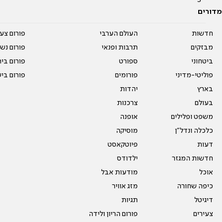
מדורים
חדשות
העולם הערבי
פורום צע
מבזקים
תרבות ופנאי
פורום נשו
ביטחוני
ספורט
פורום בי
פוליטי-מדיני
פורומים
פורום בי
בארץ
יהדות
בעולם
צרכנות
משפט ופלילים
אופנה
כלכלה ונדל"ן
מוסיקה
דעות
פיוטקאסט
חדשות המגזר
ילדודס
אוכל
מודעות אבל
כיפה שחורה
מזג אוויר
דיגיטל
תגיות
צעירים
פורום הריון ולידה