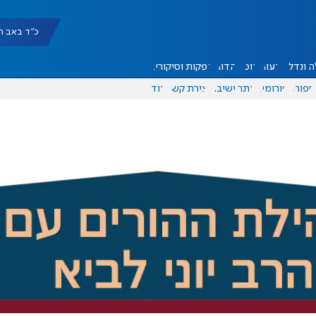
כ"ד באב תשפ"ו |
 ונדל"ן
דעות
אוכל
יהדות
הפקות וסיקורים
ספורט
פורומים
אתר ישיבה
יצירת קשר
עוד