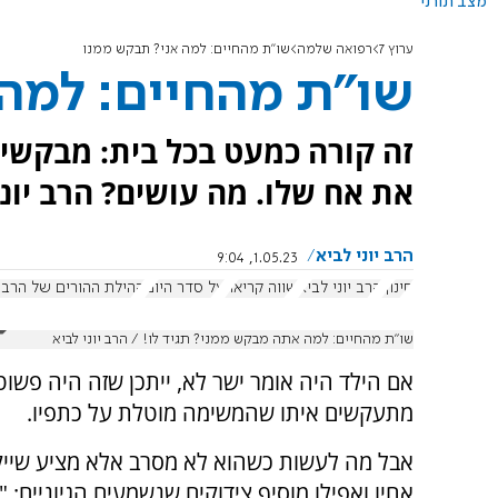
מצב תורני
ערוץ 7
רפואה שלמה
שו"ת מהחיים: למה אני? תבקש ממנו
שו"ת מהחיים: למה
זה קורה כמעט בכל בית: מבקשי
את אח שלו. מה עושים? הרב יונ
הרב יוני לביא
1.05.23, 9:04
חינוך
הרב יוני לביא
שווה קריאה
על סדר היום
קהילת ההורים של הרב י
שו"ת מהחיים: למה אתה מבקש ממני? תגיד לו! / הרב יוני לביא
אם הילד היה אומר ישר לא, ייתכן שזה היה פשוט י
מתעקשים איתו שהמשימה מוטלת על כתפיו.
אבל מה לעשות כשהוא לא מסרב אלא מציע שייק
אחיו ואפילו מוסיף צידוקים שנשמעים הגיוניים: "