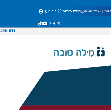
 07/08/2026
המייל האדום
חיפוש
AR
RU
EN