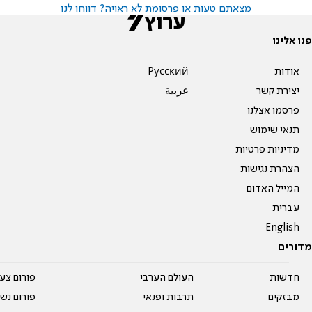
מצאתם טעות או פרסומת לא ראויה? דווחו לנו
פנו אלינו
אודות
Pусский
יצירת קשר
عربية
פרסמו אצלנו
תנאי שימוש
מדיניות פרטיות
הצהרת נגישות
המייל האדום
עברית
English
מדורים
חדשות
העולם הערבי
פורום צע
מבזקים
תרבות ופנאי
פורום נשו