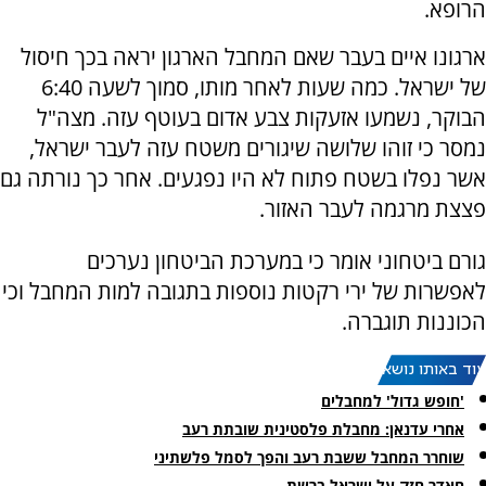
הרופא.
ארגונו איים בעבר שאם המחבל הארגון יראה בכך חיסול
של ישראל. כמה שעות לאחר מותו, סמוך לשעה 6:40
הבוקר, נשמעו אזעקות צבע אדום בעוטף עזה. מצה"ל
נמסר כי זוהו שלושה שיגורים משטח עזה לעבר ישראל,
אשר נפלו בשטח פתוח לא היו נפגעים. אחר כך נורתה גם
פצצת מרגמה לעבר האזור.
גורם ביטחוני אומר כי במערכת הביטחון נערכים
לאפשרות של ירי רקטות נוספות בתגובה למות המחבל וכי
הכוננות תוגברה.
עוד באותו נושא:
'חופש גדול' למחבלים
אחרי עדנאן: מחבלת פלסטינית שובתת רעב
שוחרר המחבל ששבת רעב והפך לסמל פלשתיני
חאדר חזק על ישראל ברשת