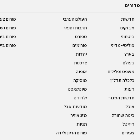
מדורים
חדשות
העולם הערבי
פורום צע
מבזקים
תרבות ופנאי
פורום נשו
ביטחוני
ספורט
פורום בי
פוליטי-מדיני
פורומים
פורום בי
בארץ
יהדות
בעולם
צרכנות
משפט ופלילים
אופנה
כלכלה ונדל"ן
מוסיקה
דעות
פיוטקאסט
חדשות המגזר
ילדודס
אוכל
מודעות אבל
כיפה שחורה
מזג אוויר
דיגיטל
תגיות
צעירים
פורום הריון ולידה