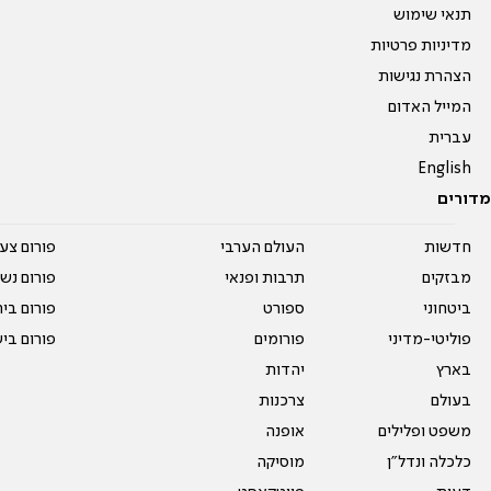
תנאי שימוש
מדיניות פרטיות
הצהרת נגישות
המייל האדום
עברית
English
מדורים
חדשות
העולם הערבי
פורום צע
מבזקים
תרבות ופנאי
פורום נשו
ביטחוני
ספורט
פורום בי
פוליטי-מדיני
פורומים
פורום בי
בארץ
יהדות
בעולם
צרכנות
משפט ופלילים
אופנה
כלכלה ונדל"ן
מוסיקה