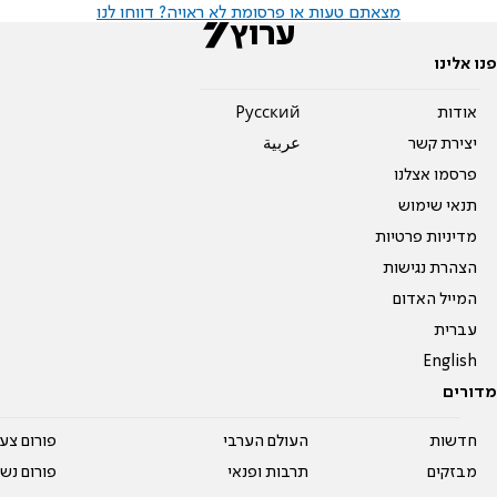
מצאתם טעות או פרסומת לא ראויה? דווחו לנו
פנו אלינו
אודות
Pусский
יצירת קשר
عربية
פרסמו אצלנו
תנאי שימוש
מדיניות פרטיות
הצהרת נגישות
המייל האדום
עברית
English
מדורים
חדשות
העולם הערבי
פורום צע
מבזקים
תרבות ופנאי
פורום נשו