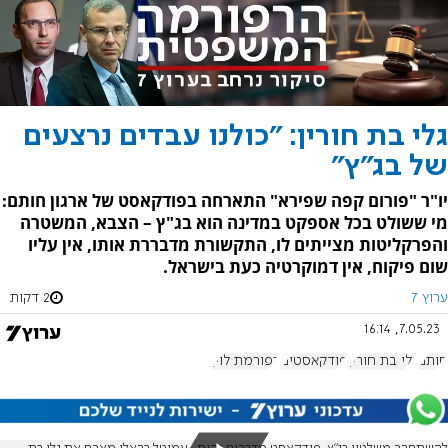
גלי בת חורין: "כולנו עבדים נרצעים
של בג"ץ"
יו"ר "פורום קפה שפירא" התארחה בפודקאסט של ארגון חותם:
מי ששולט בכל אספקט במדינה הוא בג"ץ – הצבא, המשטרה
והפרקליטות מצייתים לו, התקשורת מדבררת אותו, אין עליו
שום פיקוח, אין דמוקרטיה כעת בישראל.
ערוץ 7
2 דקות
7.05.23, 16:14
חותם
גלי בת חורין
פודקאסטים
רפורמת לוין