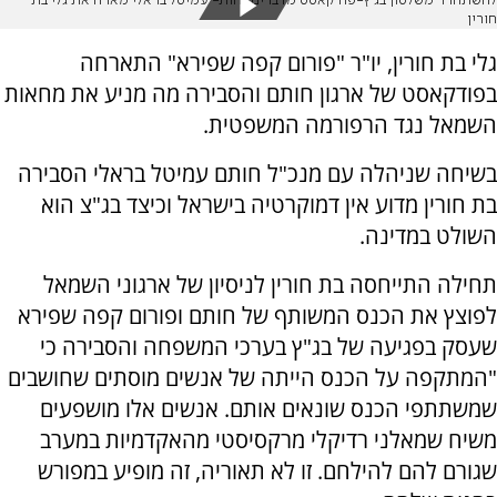
להשתחרר משלטון בג"ץ-פודקאסט מדברים זהות- עמיטל בראלי מארח את גלי בת
חורין
גלי בת חורין, יו"ר "פורום קפה שפירא" התארחה
בפודקאסט של ארגון חותם והסבירה מה מניע את מחאות
השמאל נגד הרפורמה המשפטית.
בשיחה שניהלה עם מנכ"ל חותם עמיטל בראלי הסבירה
בת חורין מדוע אין דמוקרטיה בישראל וכיצד בג"צ הוא
השולט במדינה.
תחילה התייחסה בת חורין לניסיון של ארגוני השמאל
לפוצץ את הכנס המשותף של חותם ופורום קפה שפירא
שעסק בפגיעה של בג"ץ בערכי המשפחה והסבירה כי
"המתקפה על הכנס הייתה של אנשים מוסתים שחושבים
שמשתתפי הכנס שונאים אותם. אנשים אלו מושפעים
משיח שמאלני רדיקלי מרקסיסטי מהאקדמיות במערב
שגורם להם להילחם. זו לא תאוריה, זה מופיע במפורש