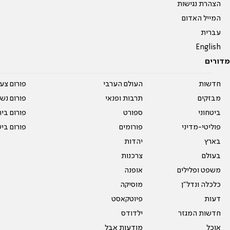
הצהרת נגישות
המייל האדום
עברית
English
מדורים
חדשות
העולם הערבי
פורום צע
מבזקים
תרבות ופנאי
פורום נשו
ביטחוני
ספורט
פורום בי
פוליטי-מדיני
פורומים
פורום בי
בארץ
יהדות
בעולם
צרכנות
משפט ופלילים
אופנה
כלכלה ונדל"ן
מוסיקה
דעות
פיוטקאסט
חדשות המגזר
ילדודס
אוכל
מודעות אבל