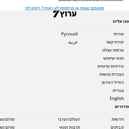
מצאתם טעות או פרסומת לא ראויה? דווחו לנו
פנו אלינו
אודות
Pусский
יצירת קשר
عربية
פרסמו אצלנו
תנאי שימוש
מדיניות פרטיות
הצהרת נגישות
המייל האדום
עברית
English
מדורים
חדשות
העולם הערבי
פורום צע
מבזקים
תרבות ופנאי
פורום נשו