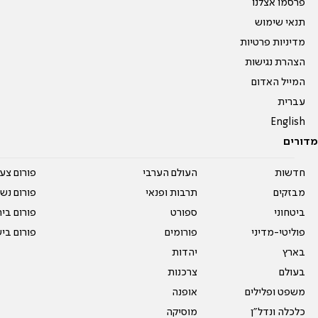
פרסמו אצלנו
תנאי שימוש
מדיניות פרטיות
הצהרת נגישות
המייל האדום
עברית
English
מדורים
חדשות
העולם הערבי
פורום צע
מבזקים
תרבות ופנאי
פורום נשו
ביטחוני
ספורט
פורום בי
פוליטי-מדיני
פורומים
פורום בי
בארץ
יהדות
בעולם
צרכנות
משפט ופלילים
אופנה
כלכלה ונדל"ן
מוסיקה