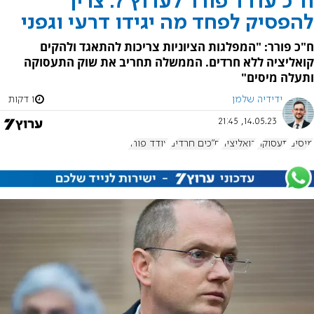
ח"כ עודד פורר לערוץ 7: צריך
להפסיק לפחד מה יגידו דרעי וגפני
ח"כ פורר: "המפלגות הציוניות צריכות להתאגד ולהקים
קואליציה ללא חרדים. הממשלה תחריב את שוק התעסוקה
ותעלה מיסים"
ידידיה שלמן
1 דקות
14.05.23, 21:45
מיסים
תעסוקה
קואליציה
ח"כים חרדים
עודד פורר