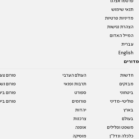
פרסמו אצלנו
תנאי שימוש
מדיניות פרטיות
הצהרת נגישות
המייל האדום
עברית
English
מדורים
חדשות
העולם הערבי
פורום צע
מבזקים
תרבות ופנאי
פורום נשו
ביטחוני
ספורט
פורום בי
פוליטי-מדיני
פורומים
פורום בי
בארץ
יהדות
בעולם
צרכנות
משפט ופלילים
אופנה
כלכלה ונדל"ן
מוסיקה