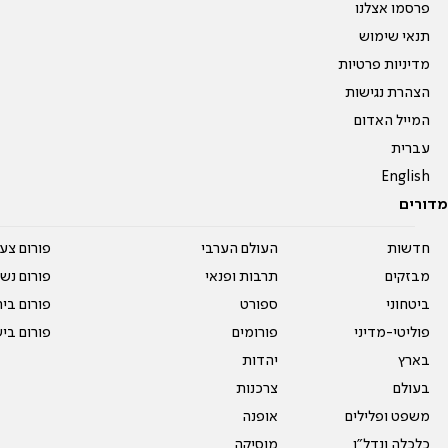
פרסמו אצלנו
תנאי שימוש
מדיניות פרטיות
הצהרת נגישות
המייל האדום
עברית
English
מדורים
חדשות
העולם הערבי
פורום צע
מבזקים
תרבות ופנאי
פורום נשו
ביטחוני
ספורט
פורום בי
פוליטי-מדיני
פורומים
פורום בי
בארץ
יהדות
בעולם
צרכנות
משפט ופלילים
אופנה
כלכלה ונדל"ן
מוסיקה