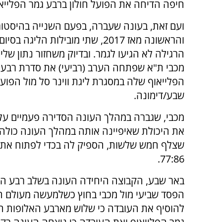
חיפה הדיחה את הפועל חולון ברבע גמר הפלייאו
ועם זאת, בעונה שעברה, בפעם השנייה בהיסטור
והראשונה מאז 2017, שתי מובילות הליגה ב
הרגילה לא הגיעו לגמר. ובדיוק משחזור נתון של
מכבי ת"א שפתחה הערב (רביעי) את סדרת רבע 
הפלייאוף שלה במסגרת ליגת ווינר סל מול הפוע
שבע/דימונה.
מכבי, שגברה במהלך העונה הסדירה פעמיים על
את היכולת שאיפיינה אותה במהלך העונה כולה, 
שצלף חמש שלשות, הספיק לה בכדי לפתוח את רב
77:86.
באר שבע, הקבוצה היחידה העונה בשלב רבע הג
הפסד שביעי מול מכבי בחוץ כשלמעשה מעולם ה
להוסיף את העובדה כי שלוש מארבע האלופות ה