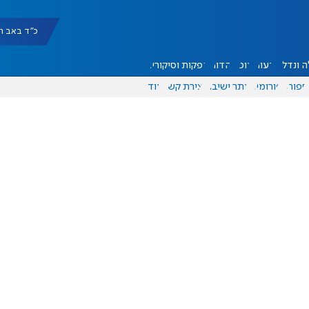
כ"ד באב תשפ"ו |
 ונדל"ן
דעות
אוכל
יהדות
הפקות וסיקורים
ספורט
פורומים
אתר ישיבה
יצירת קשר
עוד