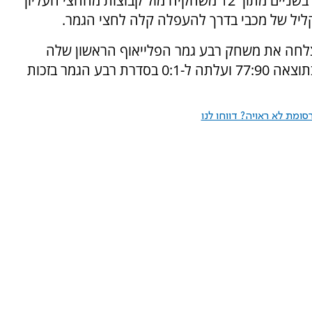
גמר הפלייאוף ואת העובדה כי ניצחה העונה רק בשניים מתוך 12 משחקיה מול קבוצות מהחצי העליון
קליל של מכבי בדרך להעפלה קלה לחצי הגמר.
צלחה את משחק רבע גמר הפלייאוף הראשון שלה
כשהפכה פיגור דו-ספרתי לניצחון על נס ציונה בתוצאה 77:90 ועלתה ל-0:1 בסדרת רבע הגמר בזכות
ומת לא ראויה? דווחו לנו