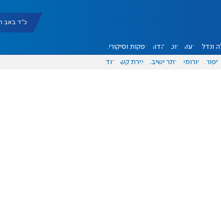
כ"ד באב תשפ"ו |
 ונדל"ן
דעות
אוכל
יהדות
הפקות וסיקורים
ספורט
פורומים
אתר ישיבה
יצירת קשר
עוד