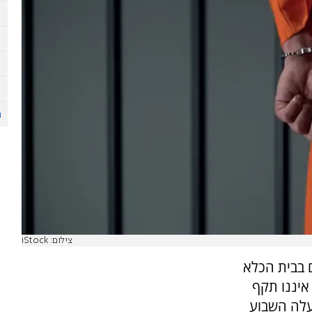
צילום: iStock
 בבית הכלא
 איננו תקף
 עלה השבוע