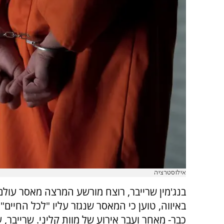
אילוסטרציה
בנג'מין שרייבר, רוצח מורשע המרצה מאסר עולם
באיווה, טוען כי המאסר שנגזר עליו "לכל החיים"
כבר- מאחר ועבר אירוע של מוות קליני. שרייבר,