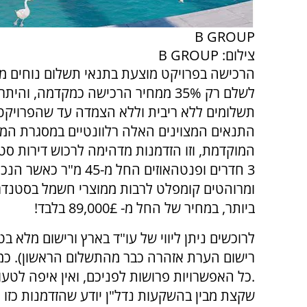
B GROUP
צילום: B GROUP
הרכישה בפרויקט מוצעת בתנאי תשלום נוחים מא
לשלם רק 35% ממחיר הרכישה כמקדמה, והי
תשלומים ללא ריבית וללא הצמדה עד שהפרויקט 
התנאים המצוינים האלה רלוונטיים במסגרת המ
3 חדרים ופנטהאוזים החל מ-45 מ
ומרוהטים קומפלט לרבות ממוצרי חשמל בסטנדר
ביותר, במחיר של החל מ- 89,000£ בלבד!
לרוכשים ניתן ליווי של עו"ד בארץ ורישום מלא בט
רישום הערת אזהרה כבר מהתשלום הראשון). כמו
.כל האפשרויות פרושות לפניכם, ואין איפה לט
שקצת מבין בהשקעות נדל"ן יודע שהזדמנות כזו 