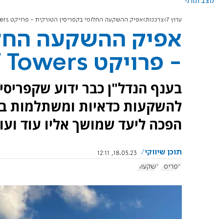
מצב תורני
ערוץ 7
צרכנות
אפיק ההשקעה החלומי בקפריסין הטורקית - פרויקט SEA VIEW Towers
אפיק ההשקעה החלו
- פרויקט SEA VIEW Towers
בענף הנדל"ן כבר ידוע שקפריסי
להשקעות כדאיות ומשתלמות ביו
הפכה ליעד שמושך אליו עוד ועוד
תוכן שיווקי
18.05.23, 12:11
קפריסין
השקעות