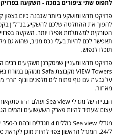
לתפוס שתי ציפורים במכה - השקעה בפרויקט EA VIEW
פרויקט חדש ומושקע ביותר שנבנה כיום בצפון קפ
להפוך את ההחלטה שלכם להשקיע בנדל"ן בקפר
הטורקית למשתלמת אפילו יותר. השקעה בפרויק
תאפשר לכם להיות בעלי נכס מניב, שהוא גם מק
תוכלו לנפוש.
VIEW Towers מקבוצת Safa ממוקם 
על גבעה עם נוף פתוח לים מלפנים ונוף הררי מרה
מאחור.
עצום שעתיד להיות פארק השעשועים והמים הגדול
מג
24/7. המגדל הראשון צפוי להיות מוכן לקראת סוף שנת 2025.