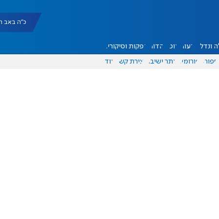
כ"ה באב תשפ"ו |
 ונדל"ן
דעות
אוכל
יהדות
הפקות וסיקורים
ספורט
פורומים
אתר ישיבה
יצירת קשר
עוד