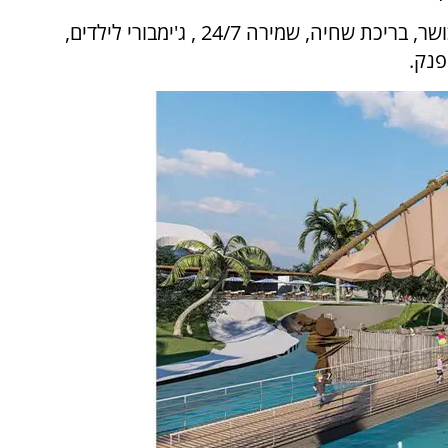
המתחם של ארבעת המגדלים יכלול קזינו, חדר כושר, בריכת שחיה, שמירה 24/7 , ג'ימבורי לילדים,
פנק.