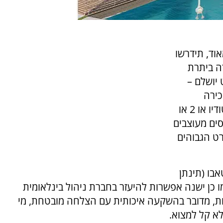
וד, תידרשו
תרה ביתרת
יושלם –
כירה
המוקדמת, וזו הזדמנות מדהימה לרכוש דירות סטודיו או 2 או
"ר כאשר הנכסים מעוצבים
ט הגבוהים
אבו (תינתן
 כן ישנה אפשרות להיעזר בחברת ניהול בינלאומית
עות, מדובר בהשקעה איכותית עם הצלחה מובטחת, מי
לא קל למצוא.