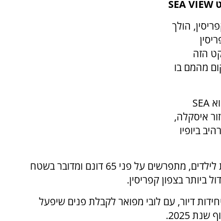
S
ריסין, הולך
יסין
ט הזה
ום מהמם בו
פרויקט חדש ומעניין שמסקרנן משקיעים רבים הוא SEA
במזרח באזור איסקלה,
יב ביופיו
הבנייה של מגדלי Sea view ועולם ההרפתקאות לילדים, מתפרשים על פני 65 דונם ומדובר בשטח
 ביותר בצפון קפריסין.
דלי Sea view כוללים 4 מגדלים ובהם כ-350 יחידות דיור, עם לובי מפואר לקבלת פנים שיפעל