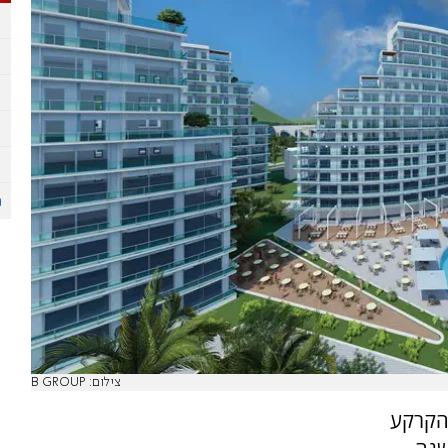
צילום: B GROUP
 הקרקע