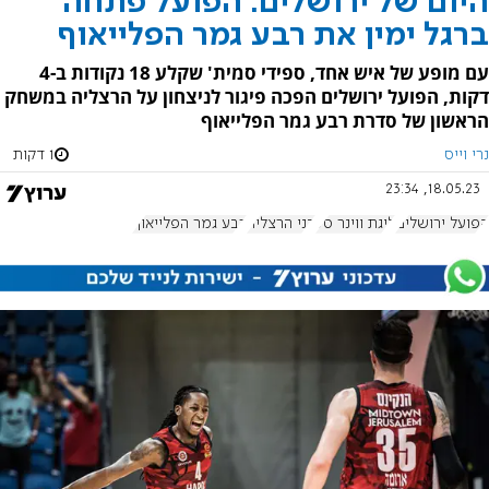
היום של ירושלים: הפועל פתחה
ברגל ימין את רבע גמר הפלייאוף
עם מופע של איש אחד, ספידי סמית' שקלע 18 נקודות ב-4
דקות, הפועל ירושלים הפכה פיגור לניצחון על הרצליה במשחק
הראשון של סדרת רבע גמר הפלייאוף
נרי וייס
1 דקות
18.05.23, 23:34
הפועל ירושלים
ליגת ווינר סל
בני הרצליה
רבע גמר הפלייאוף