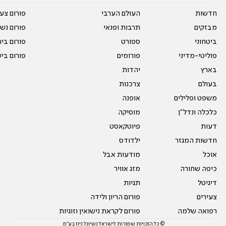
חדשות
העולם הערבי
פורום צע
מבזקים
תרבות ופנאי
פורום נשו
ביטחוני
ספורט
פורום בי
פוליטי-מדיני
פורומים
פורום בי
בארץ
יהדות
בעולם
צרכנות
משפט ופלילים
אופנה
כלכלה ונדל"ן
מוסיקה
דעות
פיוטקאסט
חדשות המגזר
ילדודס
אוכל
מודעות אבל
כיפה שחורה
מזג אוויר
דיגיטל
תגיות
צעירים
פורום הריון ולידה
רפואה שלמה
פורום לקראת נישואין וזוגיות
© כל הזכויות שמורות לישראל נשיונל ניוז בע"מ.