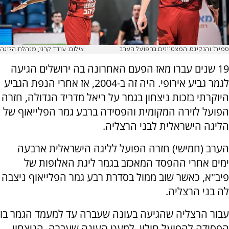
סמית' והנקינס. המצטיינים בהפועל הערב
צילום: עודד קרני, מנהלת הליגה
19 שנים עברו מאז הפעם האחרונה בה ירושלים הגיעה
לגמר גביע אירופי. היה זה ב-2004, אז אחרי הנפת הגביע
היוקרתי בזכות ניצחון בגמר על ריאל מדריד הגדולה, חזרה
הפועל לזירה המקומית והפסידה ברבע גמר הפלייאוף של
הליגה הישראלית לבני הרצליה.
הערב (חמישי) חזרה הפועל לליגה הישראלית ארבעה
ימים אחרי ההפסד המאכזב בגמר ליגת האלופות של
פיב"א, כאשר שוב ממול בסדרת רבע גמר הפלייאוף ניצבה
לה בני הרצליה.
עבור הרצליה שהגיעה בעונה שעברה עד למעמד הגמר בו
הפסידה להפועל חולון, למעט העונה שעברה, הניצחון