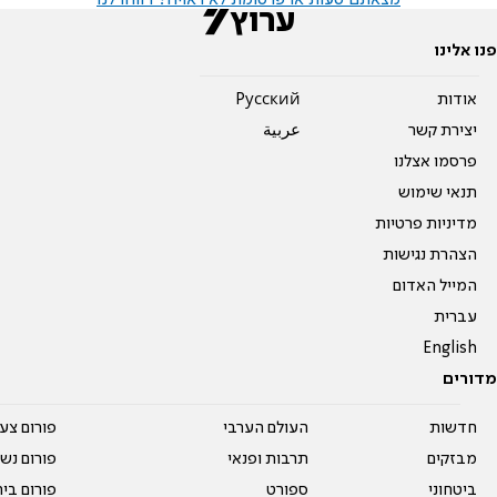
מצאתם טעות או פרסומת לא ראויה? דווחו לנו
פנו אלינו
אודות
Pусский
יצירת קשר
عربية
פרסמו אצלנו
תנאי שימוש
מדיניות פרטיות
הצהרת נגישות
המייל האדום
עברית
English
מדורים
חדשות
העולם הערבי
פורום צע
מבזקים
תרבות ופנאי
פורום נשו
ביטחוני
ספורט
פורום בי