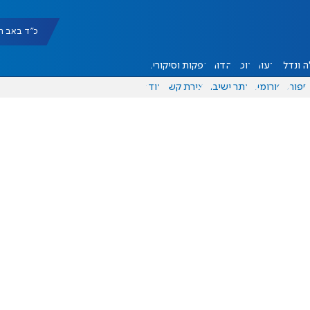
כ"ד באב תשפ"ו |
 ונדל"ן
דעות
אוכל
יהדות
הפקות וסיקורים
ספורט
פורומים
אתר ישיבה
יצירת קשר
עוד