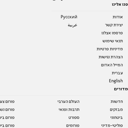
פנו אלינו
אודות
Pусский
יצירת קשר
عربية
פרסמו אצלנו
תנאי שימוש
מדיניות פרטיות
הצהרת נגישות
המייל האדום
עברית
English
מדורים
חדשות
העולם הערבי
פורום צע
מבזקים
תרבות ופנאי
פורום נשו
ביטחוני
ספורט
פורום בי
פוליטי-מדיני
פורומים
פורום בי