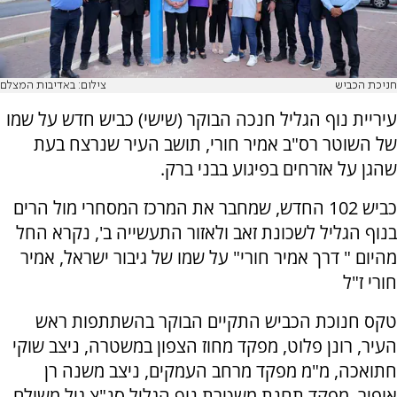
חניכת הכביש
צילום: באדיבות המצלם
עיריית נוף הגליל חנכה הבוקר (שישי) כביש חדש על שמו
של השוטר רס"ב אמיר חורי, תושב העיר שנרצח בעת
שהגן על אזרחים בפיגוע בבני ברק.
כביש 102 החדש, שמחבר את המרכז המסחרי מול הרים
בנוף הגליל לשכונת זאב ולאזור התעשייה ב', נקרא החל
מהיום " דרך אמיר חורי" על שמו של גיבור ישראל, אמיר
חורי ז"ל
טקס חנוכת הכביש התקיים הבוקר בהשתתפות ראש
העיר, רונן פלוט, מפקד מחוז הצפון במשטרה, ניצב שוקי
חתואכה, מ"מ מפקד מרחב העמקים, ניצב משנה רן
אופיר, מפקד תחנת משטרת נוף הגליל סנ"צ גיל משולם