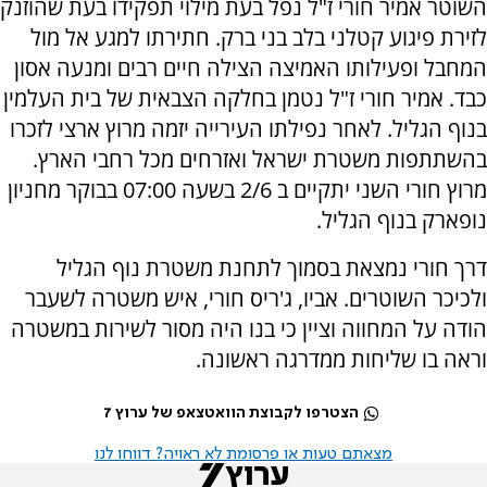
השוטר אמיר חורי ז"ל נפל בעת מילוי תפקידו בעת שהוזנק
לזירת פיגוע קטלני בלב בני ברק. חתירתו למגע אל מול
המחבל ופעילותו האמיצה הצילה חיים רבים ומנעה אסון
כבד. אמיר חורי ז"ל נטמן בחלקה הצבאית של בית העלמין
בנוף הגליל. לאחר נפילתו העירייה יזמה מרוץ ארצי לזכרו
בהשתתפות משטרת ישראל ואזרחים מכל רחבי הארץ.
מרוץ חורי השני יתקיים ב 2/6 בשעה 07:00 בבוקר מחניון
נופארק בנוף הגליל.
דרך חורי נמצאת בסמוך לתחנת משטרת נוף הגליל
ולכיכר השוטרים. אביו, ג'ריס חורי, איש משטרה לשעבר
הודה על המחווה וציין כי בנו היה מסור לשירות במשטרה
וראה בו שליחות ממדרגה ראשונה.
הצטרפו לקבוצת הוואטצאפ של ערוץ 7
מצאתם טעות או פרסומת לא ראויה? דווחו לנו