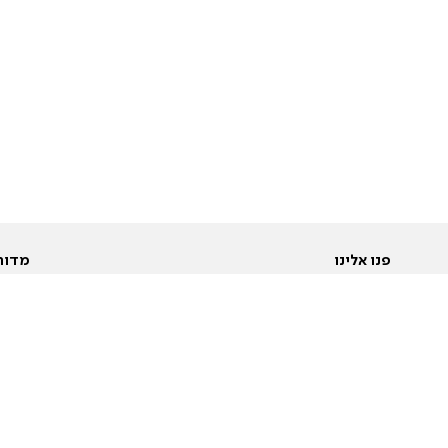
פנו אלינו
מדור
אודות
Pусский
חד
יצירת קשר
عربية
מב
פרסמו אצלנו
בי
תנאי שימוש
פו
מדיניות פרטיות
בא
הצהרת נגישות
בע