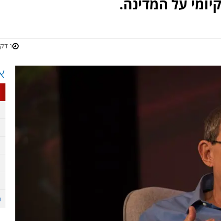
קיומי על המדינה.
1 דקות
א