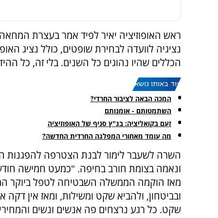
ראש האופוזיציה יאיר לפיד אמר בעצרת המחאה
נציגיה לוועדה לבחירת שופטים, כולל נציג האופו
הכללים שהיו נהוגים כל השנים. בלי זה, כל ההיד
עוד באותו נושא:
המכה הבאה לציבור החרדי?
השתמטותם - אומנותם
זעם בקואליציה: בג"ץ סניף של האופוזיציה
מה עומד מאחורי המפלגה החרדית החדשה?
השרה לשעבר לימור לבנת הצטרפה להפגנות 
ונאמה בצומת חורב בחיפה. "כמעט חמישה חודש
מאז הוקמה הממשלה השבטיחה לטפל ביוקר המ
ובביטחון, ולהביא שקט ומשילות, ומאז אין דקה 
שקט. כל רגע נרצחים פה אנשים ונשים והמחירים