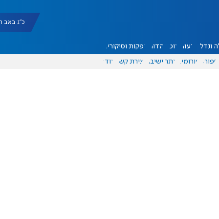
כ"ג באב תשפ"ו |
 ונדל"ן
דעות
אוכל
יהדות
הפקות וסיקורים
ספורט
פורומים
אתר ישיבה
יצירת קשר
עוד