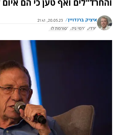
והחרד"לים ואף טען כי הם איום 
איציק ברנדויין
20.05.23, 21:41
חרדים
כרמי גילון
רפורמת לוין