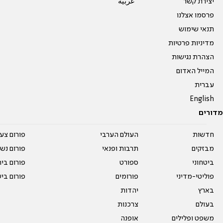
יצירת קשר
عربية
פרסמו אצלנו
תנאי שימוש
מדיניות פרטיות
הצהרת נגישות
המייל האדום
עברית
English
מדורים
חדשות
העולם הערבי
פורום צע
מבזקים
תרבות ופנאי
פורום נשו
ביטחוני
ספורט
פורום בי
פוליטי-מדיני
פורומים
פורום בי
בארץ
יהדות
בעולם
צרכנות
משפט ופלילים
אופנה