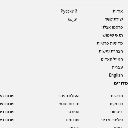
אודות
Pусский
יצירת קשר
عربية
פרסמו אצלנו
תנאי שימוש
מדיניות פרטיות
הצהרת נגישות
המייל האדום
עברית
English
מדורים
חדשות
העולם הערבי
פורום צע
מבזקים
תרבות ופנאי
פורום נשו
ביטחוני
ספורט
פורום בי
פוליטי-מדיני
פורומים
פורום בי