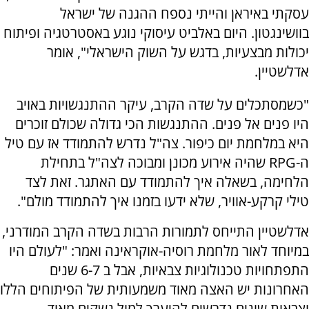
עסקתי באיראן והייתי נספח ההגנה של ישראל
בוושינגטון. היום באלביט עיסוקי נוגע באסטרטגיה ופיתוח
יכולות מבצעיות, בדגש על השוק הישראלי", אומר
אדלשטיין.
"כשמסתכלים על שדה הקרב, עיקר ההתנגשויות באויב
היו פנים אל פנים. ההתנגשות הכי גדולה שכולם זוכרים
היא במלחמת יום כיפור. צה"ל נדרש להתמודד אז עם טיל
ה-RPG שהיה אירוע מכונן ומבוכה לצה"ל בתחילת
הלחימה, בשאלה איך להתמודד עם האתגר. זאת לצד
טילי קרקע-אוויר, שלא ידעו בזמנו איך להתמודד מולם".
אדלשטיין התייחס לתמורות הרבות בשדה הקרב המודרני,
במיוחד לאור מלחמת רוסיה-אוקראינה ואמר: "לעולם היו
התפתחויות טכנולוגיות צבאיות, אבל ב 6-7 שנים
האחרונות יש האצה מאוד משמעותית של הפיתוחים הללו
וצבאות שונים נדרשים להיערך למול נשקים מאוד