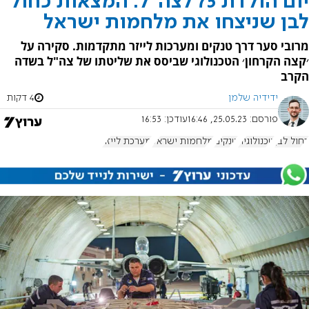
יום הולדת 75 לצה"ל: המצאות כחול
לבן שניצחו את מלחמות ישראל
מרובי סער דרך טנקים ומערכות לייזר מתקדמות. סקירה על
׳קצה הקרחון׳ הטכנולוגי שביסס את שליטתו של צה"ל בשדה
הקרב
ידידיה שלמן
4 דקות
פורסם:
25.05.23, 16:46
עודכן:
16:53
כחול לבן
טכנולוגיה
טנקים
מלחמות ישראל
מערכת לייזר