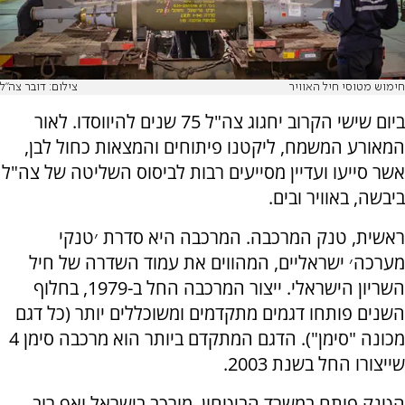
חימוש מטוסי חיל האוויר
צילום: דובר צה"ל
ביום שישי הקרוב יחגוג צה"ל 75 שנים להיווסדו. לאור
המאורע המשמח, ליקטנו פיתוחים והמצאות כחול לבן,
אשר סייעו ועדיין מסייעים רבות לביסוס השליטה של צה"ל
ביבשה, באוויר ובים.
ראשית, טנק המרכבה. המרכבה היא סדרת ׳טנקי
מערכה׳ ישראליים, המהווים את עמוד השדרה של חיל
השריון הישראלי. ייצור המרכבה החל ב-1979, בחלוף
השנים פותחו דגמים מתקדמים ומשוכללים יותר (כל דגם
מכונה "סימן"). הדגם המתקדם ביותר הוא מרכבה סימן 4
שייצורו החל בשנת 2003.
הטנק פותח במשרד הביטחון, מורכב בישראל ואף רוב