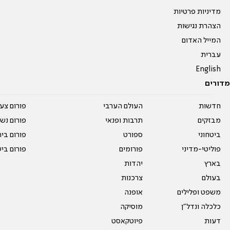
מדיניות פרטיות
הצהרת נגישות
המייל האדום
עברית
English
מדורים
חדשות
העולם הערבי
פורום צע
מבזקים
תרבות ופנאי
פורום נשו
ביטחוני
ספורט
פורום בי
פוליטי-מדיני
פורומים
פורום בי
בארץ
יהדות
בעולם
צרכנות
משפט ופלילים
אופנה
כלכלה ונדל"ן
מוסיקה
דעות
פיוטקאסט