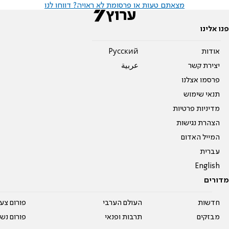
מצאתם טעות או פרסומת לא ראויה? דווחו לנו
פנו אלינו
אודות
Pусский
יצירת קשר
عربية
פרסמו אצלנו
תנאי שימוש
מדיניות פרטיות
הצהרת נגישות
המייל האדום
עברית
English
מדורים
חדשות
העולם הערבי
פורום צע
מבזקים
תרבות ופנאי
פורום נשו