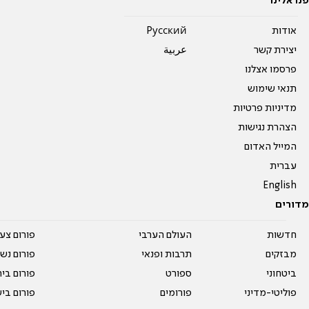
פנו אלינו
אודות
Pусский
יצירת קשר
عربية
פרסמו אצלנו
תנאי שימוש
מדיניות פרטיות
הצהרת נגישות
המייל האדום
עברית
English
מדורים
חדשות
העולם הערבי
פורום צע
מבזקים
תרבות ופנאי
פורום נשו
ביטחוני
ספורט
פורום בי
פוליטי-מדיני
פורומים
פורום בי