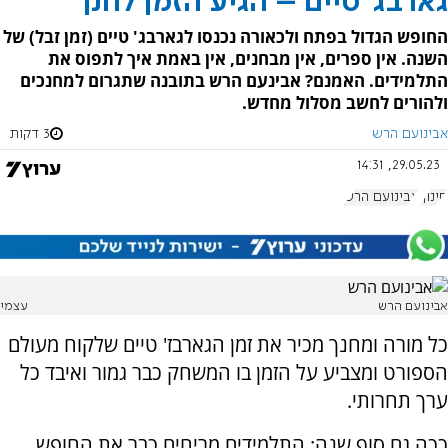
גארבג' טיים – הגיע הזמן לחנך
החופש הגדול בפתח ולכאורה נכנסו לגארבג' טיים (זמן זבל) של
השנה. אין ספרים, אין מבחנים, אין באמת איך לתפוס את
התלמידים. האמנם? אבינעם הרש בתובנה שתגרום למחנכים
ולהורים לחשב מסלול מחדש.
אבינועם הרש
3 דקות
29.05.23, 14:31
חינוך
אבינועם הרש
אבינועם הרש
עצמי
כל מורה ומחנך מכיר את זמן הגארבז' טיים שלקוח מעולם
הספורט ומצביע על הזמן בו המשחק כבר גמור ואיבד כל
ערך תחרותי.
ככה גם סוף שנה: התלמידים מריחים כבר את החופש