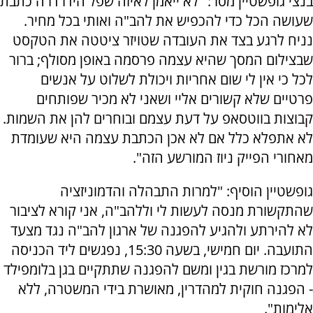
בנצי גופשטיין מסר: "לא ייאמן לאיזה שפל הידרדרה כתבת
שעושה הכל כדי להכפיש את להב"ה ואותי בכל מחיר.
נניח לרגע בצד את העובדה שטויזר ציטטה את הטקסט
שבצילום המסך שהיא עצמה פרסמה באופן מסולף; ברור
לכל כי אין לי שום אחריות ויכולת לשלוט על אנשים
פרטיים שלא קשורים אליי ושאני לא מכיר שפותחים
קבוצות בווטסאפ על דעת עצמם ובוחרים להן את השמות.
לא אתפלא כלל אם לא אכן הכתבת עצמה היא שעומדת
מאחורי הפייק ניוז המורשע הזה".
גופשטיין הוסיף: "למרות התבהלה והדמוניזציה
שהתקשורת מנסה לעשות לי וללהב"ה, אני קורא לציבור
לא להירתע ולהגיע להפגנה של ארגון להב"ה נגד מצעד
התועבה. יום חמישי, בשעה 15:30, נפגשים ליד הכניסה
למרכז מורשת בגין ומשם להפגנה שתתקיים בגן בלומפילד
- הפגנה חוקית למהדרין, מאושרת בידי המשטרה, ללא
אלימות".