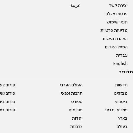
יצירת קשר
عربية
פרסמו אצלנו
תנאי שימוש
מדיניות פרטיות
הצהרת נגישות
המייל האדום
עברית
English
מדורים
חדשות
העולם הערבי
פורום צע
מבזקים
תרבות ופנאי
פורום נשו
ביטחוני
ספורט
פורום בי
פוליטי-מדיני
פורומים
פורום בי
בארץ
יהדות
בעולם
צרכנות