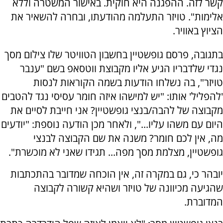
קשר לזה. ההפגנה היא חוקית. באישור המשטרה וללא
אלימות". טויזר התעלמה מהודעתו, ובחרה להשאיר את
הציוץ באוויר.
בתגובה, פרסם גופשטיין בחשבון הטוויטר שלו צילום מסך
נגדי שלדבריו הגיע אליו מקבוצת ווטסאפ בשם "ענבר
טויזר", בה נשלחו הודעות בשמה הקוראות לנסות
'להפליל' אותו: "יש למישהו איזה חומר עסיסי נגד להטבים
מקבוצה של להבה/בנצי גופשטיין? אני חייבת לסיים את
היום עם משהו עליו...", ולאחר מכן הודעה נוספת: "יודעים
מה, אין לכם חומר? משנה את שם הקבוצה לבנצי
גופשטיין, מצלמת מסך מפה... תגידו שאני לא מוכשרת".
יובהר כי, גם במקרה זה, אין הוכחה שמדובר בהתכתבות
שהגיעה מכיוונה של טויזר ושהיא קשורה לקבוצה
המדוברת.