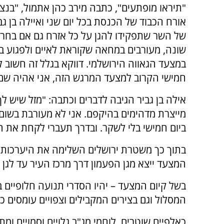
"תיראו מופתעים", כתבה מירב כהן אתמול, "בנצי
אורח הכבוד של הכנסת בכל יום שני ואיילה בן גב
של השר שתפקידו להגן על כל אזרח גם אם בחר 
שונה, מעורבים במחאה שקוראת לאיים ולפגוע ב
במצעד הגאווה הירושלמי. דווקא בגלל זה חשוב ל
חמישי הקרוב למצעד המרגש הזה, אני אהיה שם"
אילה בן גביר הגיבה לדברים וכתבה: "מזל שיש 
מייצרת מדהימים בהיקפם. אני לא מעורבת בשום א
ביום חמישי בלי לשקר. ובדרך תעברי לקחת את ה
המצעד ייצא מגן הפעמון דרך מרכז העיר עד לגן 
בשל קיום המצעד – יהיו הסדרי תנועה חלופיים ב
המסלול וגם בצירים המקבילים וצפויים עומסים כבד
כאלפיים שוטרים, לוחמי מג"ב גלויים וסמויים ומת