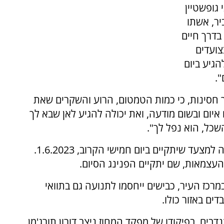
 גופשטיין
יר, אשתו
בדרך חיים
צועדים
הגיע ביום
.
לך חסינות, כי כמות הטמטום, הרוע והשקרים שאת
יום ובשום מודעה, ואת יכולה להגיע לאן שבא לך
שכל, הוא נפל לך".
בתוך כך משטרת ירושלים השלימה את היערכותה למצעד שיתקיים ביום חמישי הקרוב, 1.6.2023.
העצמאות, שם יתקיים הפנינג הסיום.
מרכז העיר, כבישים ייחסמו לתנועה גם בתוואי
ים באזור כולו.
נדבים, בפיקודו של מפקד המחוז ניצב דורון תורג'מן,