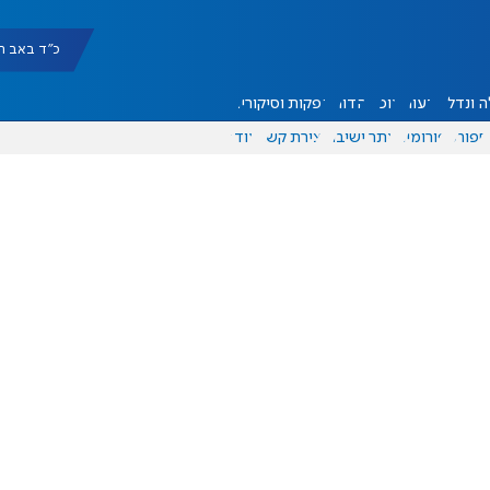
כ"ד באב תשפ"ו |
 ונדל"ן
דעות
אוכל
יהדות
הפקות וסיקורים
ספורט
פורומים
אתר ישיבה
יצירת קשר
עוד