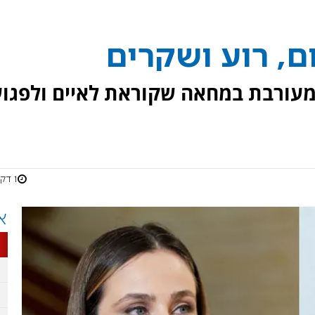
ם, רוע ושקרים
ר מעורבת במחאה שקוראת לאיים ולפגו
1 דקות
א