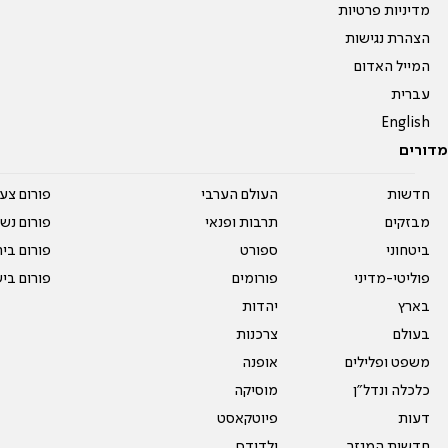
מדיניות פרטיות
הצהרת נגישות
המייל האדום
עברית
English
מדורים
חדשות
העולם הערבי
פורום צע
מבזקים
תרבות ופנאי
פורום נשו
ביטחוני
ספורט
פורום בי
פוליטי-מדיני
פורומים
פורום בי
בארץ
יהדות
בעולם
צרכנות
משפט ופלילים
אופנה
כלכלה ונדל"ן
מוסיקה
דעות
פיוטקאסט
חדשות המגזר
ילדודס