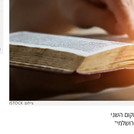
צילום: ISTOCK
תה במקום השני
רושלמי"