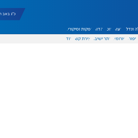
כ"ג באב תשפ"ו |
 ונדל"ן
דעות
אוכל
יהדות
הפקות וסיקורים
ספורט
פורומים
אתר ישיבה
יצירת קשר
עוד