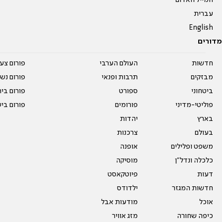
המייל האדום
עברית
English
מדורים
חדשות
העולם הערבי
פורום צע
מבזקים
תרבות ופנאי
פורום נשו
ביטחוני
ספורט
פורום בי
פוליטי-מדיני
פורומים
פורום בי
בארץ
יהדות
בעולם
צרכנות
משפט ופלילים
אופנה
כלכלה ונדל"ן
מוסיקה
דעות
פיוטקאסט
חדשות המגזר
ילדודס
אוכל
מודעות אבל
כיפה שחורה
מזג אוויר