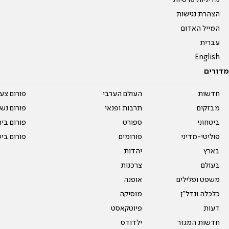
מדיניות פרטיות
הצהרת נגישות
המייל האדום
עברית
English
מדורים
חדשות
העולם הערבי
פורום צע
מבזקים
תרבות ופנאי
פורום נשו
ביטחוני
ספורט
פורום בי
פוליטי-מדיני
פורומים
פורום בי
בארץ
יהדות
בעולם
צרכנות
משפט ופלילים
אופנה
כלכלה ונדל"ן
מוסיקה
דעות
פיוטקאסט
חדשות המגזר
ילדודס