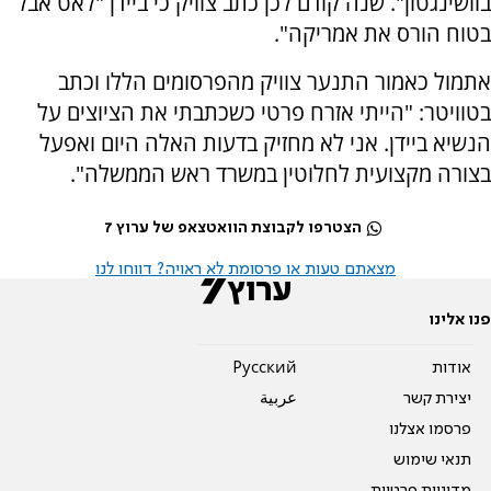
בוושינגטון". שנה קודם לכן כתב צוויק כי ביידן "לאט אבל
בטוח הורס את אמריקה".
אתמול כאמור התנער צוויק מהפרסומים הללו וכתב
בטוויטר: "הייתי אזרח פרטי כשכתבתי את הציוצים על
הנשיא ביידן. אני לא מחזיק בדעות האלה היום ואפעל
בצורה מקצועית לחלוטין במשרד ראש הממשלה".
הצטרפו לקבוצת הוואטצאפ של ערוץ 7
מצאתם טעות או פרסומת לא ראויה? דווחו לנו
פנו אלינו
אודות
Pусский
יצירת קשר
عربية
פרסמו אצלנו
תנאי שימוש