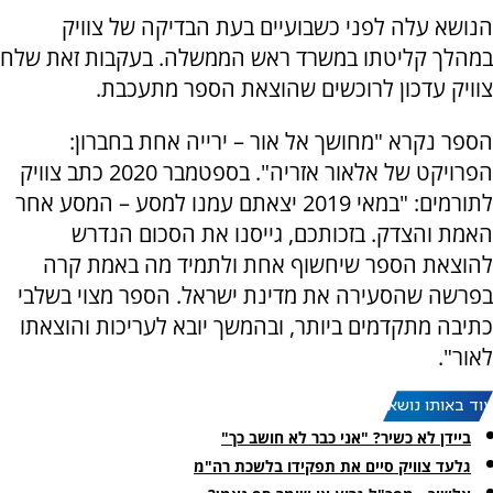
הנושא עלה לפני כשבועיים בעת הבדיקה של צוויק
במהלך קליטתו במשרד ראש הממשלה. בעקבות זאת שלח
צוויק עדכון לרוכשים שהוצאת הספר מתעכבת.
הספר נקרא "מחושך אל אור – ירייה אחת בחברון:
הפרויקט של אלאור אזריה".
בספטמבר 2020 כתב צוויק
לתורמים: "במאי 2019 יצאתם עמנו למסע – המסע אחר
האמת והצדק. בזכותכם, גייסנו את הסכום הנדרש
להוצאת הספר שיחשוף אחת ולתמיד מה באמת קרה
בפרשה שהסעירה את מדינת ישראל. הספר מצוי בשלבי
כתיבה מתקדמים ביותר, ובהמשך יובא לעריכות והוצאתו
לאור".
עוד באותו נושא:
ביידן לא כשיר? "אני כבר לא חושב כך"
גלעד צוויק סיים את תפקידו בלשכת רה"מ