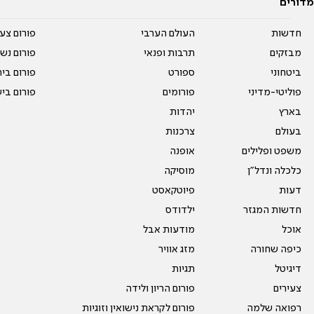
מדורים
חדשות
העולם הערבי
פורום צע
מבזקים
תרבות ופנאי
פורום נשו
ביטחוני
ספורט
פורום בי
פוליטי-מדיני
פורומים
פורום בי
בארץ
יהדות
בעולם
צרכנות
משפט ופלילים
אופנה
כלכלה ונדל"ן
מוסיקה
דעות
פיוטקאסט
חדשות המגזר
ילדודס
אוכל
מודעות אבל
כיפה שחורה
מזג אוויר
דיגיטל
תגיות
צעירים
פורום הריון ולידה
רפואה שלמה
פורום לקראת נישואין וזוגיות