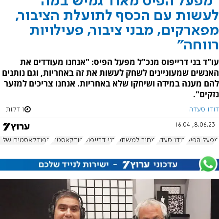
"מפעל הפיס מאוד גמיש במה
לעשות עם הכסף לתועלת הציבור,
מפארקים, מבני ציבור, פעילויות
רווחה"
עו"ד בני דרייפוס מנכ"ל מפעל הפיס: "אנחנו מעודדים את
האנשים שמעוניינים לשחק לעשות את זה באחריות, וגם נותנים
להם מענה במידה ושיחקו שלא באחריות. אנחנו צריכים למזער
נזקים".
דודו סעדה
1 דקות
8.06.23, 16:04
מפעל הפיס
דודו סעדה
מחיר למשתכן
בני דרייפוס
פודקאסטים
הפודקאסטים של בש