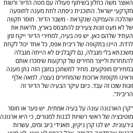
האוצר משה כחלון בשיתוף פעולה עם מטה הדיור ורשות
מקרקעי ישראל. התוכנית ניסתה לתת מענה לתופעה
שהלכה והעמיקה שנקראת - משבר הדיור. חוסר תקווה
של לא מעט זוגות צעירים להתבסס בארץ, ולראות את
העתיד שלהם כאן. יש פה בעיה, למחירי הדיור ייקח זמן
לרדת. היינו בתקופה של ריבית אפס, כל אחד יכול לקחת
משכנתא בלי מגבלה, גם לקבלנים לא הייתה מגבלה
להתחרות ולייצר מחירים של קרקעות שימכרו אותם
במחירים מופקעים. מחיר למשתכן במובן הזה נתן מענה
וראינו תקופות ארוכות שהמחירים נעצרו. למאה אלף
זוגות שזכו זה עבד. כיום עיקר הבעיה של הדיור זה
הריבית".
"קרן הארנונה עונה על בעיה אמתית. יש פער או חוסר
מוטיבציה של ראשי רשויות לבנות למגורים, כי היא ארנונה
גירעונית. יש לנו קרן ניקיון, תאגידי ביוב ומים, עשרות