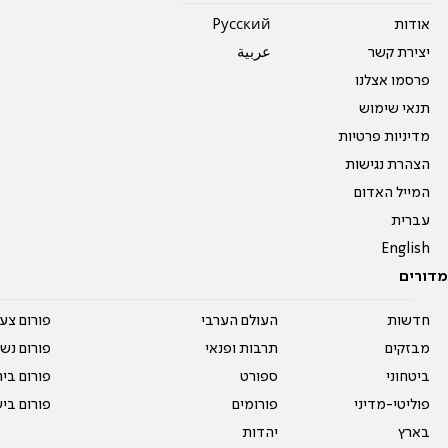
אודות
Pусский
יצירת קשר
عربية
פרסמו אצלנו
תנאי שימוש
מדיניות פרטיות
הצהרת נגישות
המייל האדום
עברית
English
מדורים
חדשות
העולם הערבי
פורום צע
מבזקים
תרבות ופנאי
פורום נשו
ביטחוני
ספורט
פורום בי
פוליטי-מדיני
פורומים
פורום בי
בארץ
יהדות