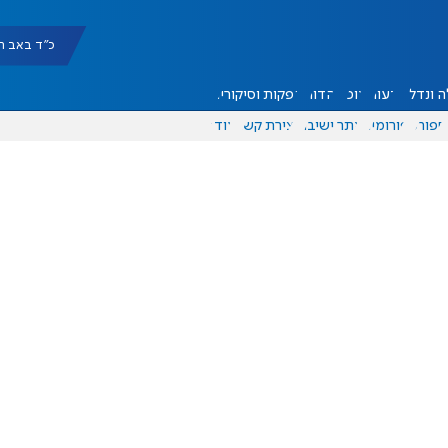
כ"ד באב תשפ"ו |
 ונדל"ן
דעות
אוכל
יהדות
הפקות וסיקורים
ספורט
פורומים
אתר ישיבה
יצירת קשר
עוד