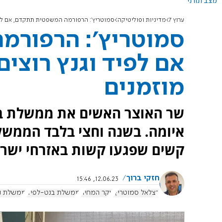
מצב תורני
ערוץ 7
מדיניות ופוליטיקה
סמוטריץ': הרפורמה המשפטית תתקדם, אם לפיד
סמוטריץ': הרפורמ
אם לפיד וגנץ רוצים
מוזמנים
שר האוצר האשים את ממשלת בנט
איומה. בשנה וחצי בלבד הממש
קשים שפגעו קשות באזרחי ישרא
חזקי ברוך
12.06.23, 15:46
בצלאל סמוטריץ'
יוקר המחיה
ממשלת בנט-לפיד
ממשלת נת