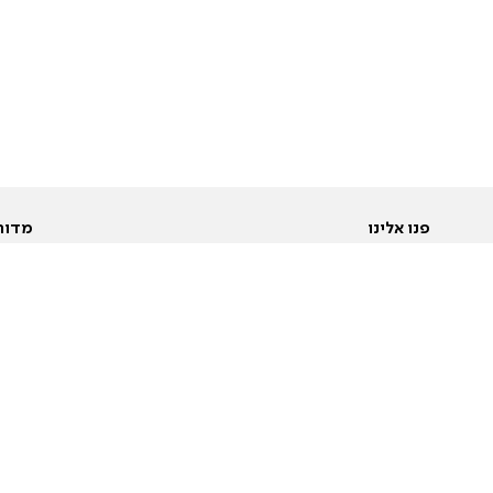
פנו אלינו
מדור
אודות
Pусский
חד
יצירת קשר
عربية
מב
פרסמו אצלנו
בי
תנאי שימוש
פו
מדיניות פרטיות
בא
הצהרת נגישות
בע
המייל האדום
מש