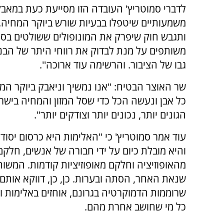
לדברי סמוטריץ' העובדה הזו מסייעת כעת במאבק
משמעותיים שיטפלו בבעיות שורש ביוקר המחיה. 
ותגבש חוק שיפרק את המונופולים ששולטים בסל ה
משותפים על מנת לבדוק את רווחי היתר של הבנ
גבו של הציבור. והרשימה עוד ארוכה''.
שר האוצר הבטיח: ''אנו נמשיך וניאבק ביוקר המ
כל אבן ונעשה הכל כדי שסל המזון והמחיה בישרא
הגונים יותר, נכונים יותר וצודקים יותר''.
עוד אמר סמוטריץ' כי ''האלימות היא כרסום יסו
והיא מובלת כיום על ידי חבורה של אנשים, חלקם
מהאופוזיציה וחלקם מאופוזיציות קודמות. המשות
שנאת האחר, הסתה ובערות. כן, כן, דווקא אותם
שרוממות הדמוקרטיה בגרונם, אוחזים באלימות ו
כל מי שחושב אחרת מהם.