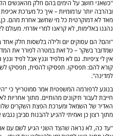
''כשאני חושב על הימים בהם חלק מהאנשים הלל
ובהרבה יותר ערמומיות – איך כל מערכת אכיפת
מאד לא דמוקרטית כל מי שחשב אחרת מהם. כן, 
נהגנו באלימות, לא קראנו למרי אזרחי. מעולם לא
''והם? הם עסוקים יום ולילה בלשסות חלק אחד 
שמדובר בשקר – כל זאת במטרה לפורר את המדי
אין לי ציפיות. גם לא מלפיד וגנץ אבל לפיד וגנץ
קורא להם: תפסיקו. תפסיקו להסית, תפסיקו לשסו
למדינה''.
בנוגע לרפורמה המשפטית אמר סמוטריץ' כי "הי
חייבת לעבור תיקונים מהותיים. מתוך אחריות ל
האדיר של השמאל ומערכת הפצת השקרים שלו בע
מתוך רצון כן ואמיתי להגיע להבנות סביבן נגב
''עד כה, לא נראה שהצד השני הגיע לשם עם או