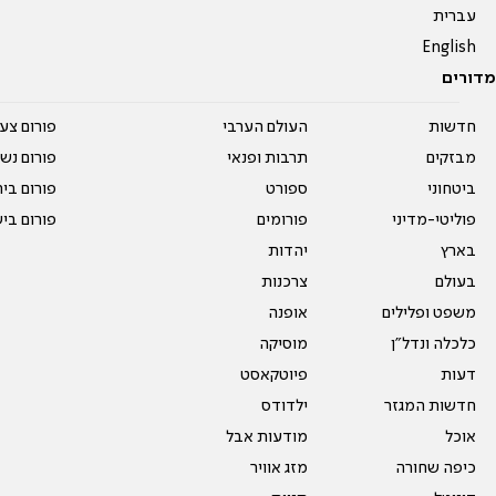
עברית
English
מדורים
חדשות
העולם הערבי
פורום צע
מבזקים
תרבות ופנאי
פורום נשו
ביטחוני
ספורט
פורום בי
פוליטי-מדיני
פורומים
פורום בי
בארץ
יהדות
בעולם
צרכנות
משפט ופלילים
אופנה
כלכלה ונדל"ן
מוסיקה
דעות
פיוטקאסט
חדשות המגזר
ילדודס
אוכל
מודעות אבל
כיפה שחורה
מזג אוויר