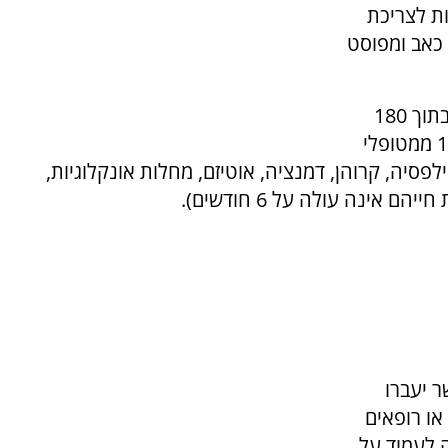
ישיונות לצריכת
 כאב ומפוסט
על פי החלטת הוועדה הרפורמה תיכנס לתוקף בתוך 180
ימים ותהיה רלוונטית עד להודעה חדשה לכ-15% ממטופלי
פסיה, קרוהן, דמנציה, אוטיזם, מחלות אונקלוגיות,
אינה עולה על 6 חודשים).
ר יעברו
או רופאים
 לעמוד על