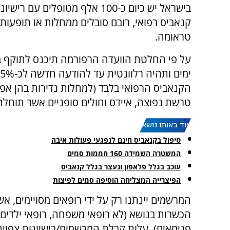
בישראל יש כיום כ-100 אלף מטופלים עם ר
קנאביס רפואי, רובם סובלים ממחלות או תופעות
טראומה.
הקנאביס הרפואי בלבד (למחלות נדירות בהן אפיל
טרשת נפוצה, איידס וחולים סופניים אשר תוחלת חייהם 
עוד באותו נושא:
טיפול בקנאביס חינם לנפגעי פעולות איבה
המשטרה השמידה 160 חממות סמים
עוכב בגלל פלאפון ונעצר בגלל קנאביס
הפיצרייה המצליחה הוסיפה סמים לפיצות
המרשמים יינתנו רק על ידי רופאים מסויימים, אש
הכשרות בנושא (לא רופאי משפחה, רופאי ילדים 
פנימאים). עלות קבלת המרשמים/רישיונות צפויה