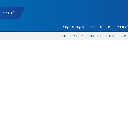
כ"ד באב תשפ"ו |
 ונדל"ן
דעות
אוכל
יהדות
הפקות וסיקורים
ספורט
פורומים
אתר ישיבה
יצירת קשר
עוד