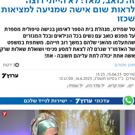
זה כואב, מאד! לא הייתי רוצה
לראות שום אישה שמגיעה למציאות
שכזו
טל שמידט, מנהלת בית הספר לאימון בגישה טיפולית מספרת
על מפגש כואב עם נשים בכל הגילאים ובכל המגזרים
שהתעלמו מהאני שלהם במשך רוב חייהם. משתפת במשפט
של האדמו"ר שגרם לה לצאת למסע פנימי ושואלת שאלות שרק
אשה אחת יכולה לתת עליהם תשובה - את!
תוכן מקודם
3 דקות
פורסם:
15.06.23, 15:23
עודכן:
כ"ז בסיוון תשפ"ג, 16.6.2023, 12:41:00
אימון
שווה קריאה
על סדר היום
טל שמידט