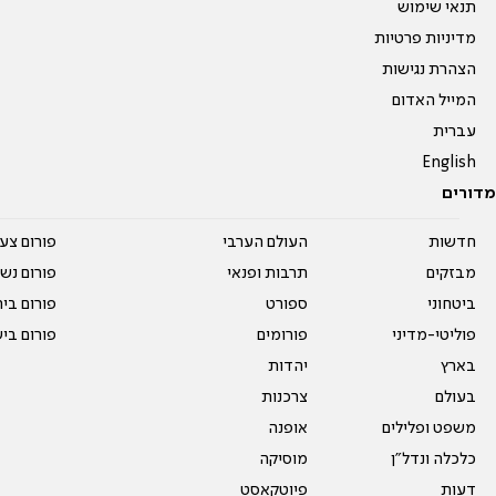
תנאי שימוש
מדיניות פרטיות
הצהרת נגישות
המייל האדום
עברית
English
מדורים
חדשות
העולם הערבי
פורום צע
מבזקים
תרבות ופנאי
פורום נשו
ביטחוני
ספורט
פורום בי
פוליטי-מדיני
פורומים
פורום בי
בארץ
יהדות
בעולם
צרכנות
משפט ופלילים
אופנה
כלכלה ונדל"ן
מוסיקה
דעות
פיוטקאסט