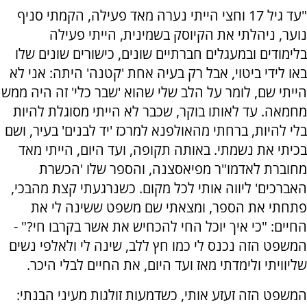
"עד גיל 17 וחצי הייתי נערה מאד פעילה, הקמתי סניף
נוער, ניהלתי את הקיוסק בשמינית, הייתי פעילה
בלימודים ובמעגלים חברתיים שונים, כישורים שונים שלו
באו לידי ביטוי, אבל רק בעיה אחת 'קטנה' היתה: אני לא
הייתי שם, לומר על הלב שלי שהוא 'שבר כלי' זה היה ממש
מחמאה. עד לאותו בוקר, שכבר לא הייתי מסוגלת להיות
בלי להיות, ברחתי מהאולפנא למרכז 'יד לבנים' בעיר, ושם
בכיתי את נשמתי. באותה תקופה, ועד היום, הייתי מאד
מחוברת לאדמו"ר מפיאסצנה, והספר שלו 'הכשרת
האברכים' ליווה אותי לכל מקום. כשנרגעתי קצת מהבכי,
פתחתי את הספר, ומצאתי שם משפט ששינה לי את
החיים: "כי איך יוכל החי להכחיש את אשר בקרבו חי?" -
המשפט הזה נכנס לי כמו חץ ללב, שינה לי ולאלפי נשים
שליוויתי ולימדתי מאז ועד היום, את החיים לבלי היכר.
המשפט הזה זעזע אותי, כשדמעות זולגות מעיני הבנתי: