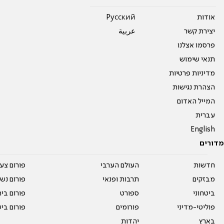
אודות
Pусский
יצירת קשר
عربية
פרסמו אצלנו
תנאי שימוש
מדיניות פרטיות
הצהרת נגישות
המייל האדום
עברית
English
מדורים
חדשות
העולם הערבי
פורום צע
מבזקים
תרבות ופנאי
פורום נשו
ביטחוני
ספורט
פורום בי
פוליטי-מדיני
פורומים
פורום בי
בארץ
יהדות