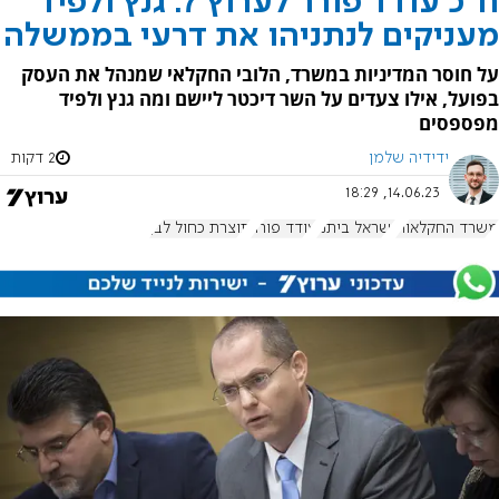
ח"כ עודד פורר לערוץ 7: גנץ ולפיד
מעניקים לנתניהו את דרעי בממשלה
על חוסר המדיניות במשרד, הלובי החקלאי שמנהל את העסק
בפועל, אילו צעדים על השר דיכטר ליישם ומה גנץ ולפיד
מפספסים
ידידיה שלמן
2 דקות
14.06.23, 18:29
משרד החקלאות
ישראל ביתנו
עודד פורר
תוצרת כחול לבן