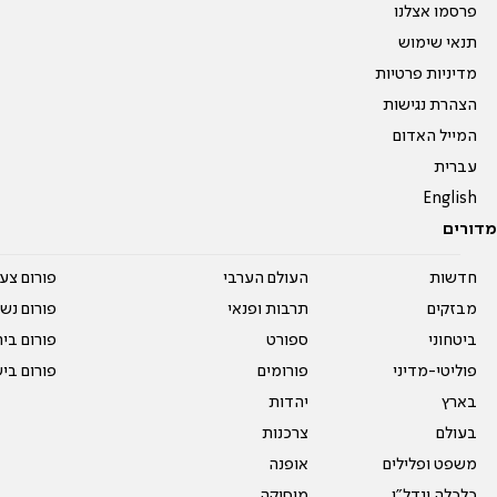
פרסמו אצלנו
תנאי שימוש
מדיניות פרטיות
הצהרת נגישות
המייל האדום
עברית
English
מדורים
חדשות
העולם הערבי
פורום צע
מבזקים
תרבות ופנאי
פורום נשו
ביטחוני
ספורט
פורום בי
פוליטי-מדיני
פורומים
פורום בי
בארץ
יהדות
בעולם
צרכנות
משפט ופלילים
אופנה
כלכלה ונדל"ן
מוסיקה