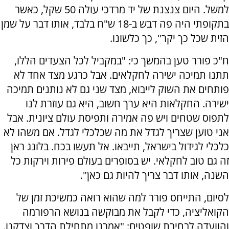
למשל. היום צנצנת של יד מרדכי עולה 50 שקל, כאשר
בתקופתי היה פה דבש ב-18 ש"ח בלבד, אותו דבר על שמן
הזית שכל כך יקר", כך כלשונו.
ח"כ פורר טען בהמשך כי: "במקביל לכל הצעדים הללו,
תתנו תמיכה ישירה לחקלאים. אבל כרגע מצד אחד לא
פותחים את השוק לייבוא, מצד שני גם לא נותנים תמיכה
ישירה. החקלאות היא ערך חשוב, היא גם עוזרת לנו
לתפוס שטחים ויש פה אמירה ותפיסת עולם ציונית. אבל
אני טוען שצריך לגדל את מה שכלכלי לגדל. אם משהו לא
כלכלי לגידול בישראל, תייבאו. אל תעשו בכח. בלונג ראן
זה גם טוב לחקלאי. יש בסופרים בעולם פירות וירקות כל
השנה, אותו דבר צריך להיות גם כאן".
לסיום, התייחס פורר למה שהוא רואה כמשיכת זמן של
הקואליציה, כדי לקבל את מבוקשה בנושא הרפורמה
והוועדה לבחירת שופטים: "אמרנו מתחילת הדרך וצדקנו.