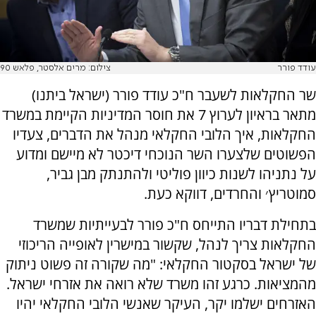
עודד פורר
צילום: מרים אלסטר, פלאש 90
שר החקלאות לשעבר ח"כ עודד פורר (ישראל ביתנו)
מתאר בראיון לערוץ 7 את חוסר המדיניות הקיימת במשרד
החקלאות, איך הלובי החקלאי מנהל את הדברים, צעדיו
הפשוטים שלצערו השר הנוכחי דיכטר לא מיישם ומדוע
על נתניהו לשנות כיוון פוליטי ולהתנתק מבן גביר,
סמוטריץ׳ והחרדים, דווקא כעת.
בתחילת דבריו התייחס ח"כ פורר לבעייתיות שמשרד
החקלאות צריך לנהל, שקשור במישרין לאופייה הריכוזי
של ישראל בסקטור החקלאי: "מה שקורה זה פשוט ניתוק
מהמציאות. כרגע זהו משרד שלא רואה את אזרחי ישראל.
האזרחים ישלמו יקר, העיקר שאנשי הלובי החקלאי יהיו