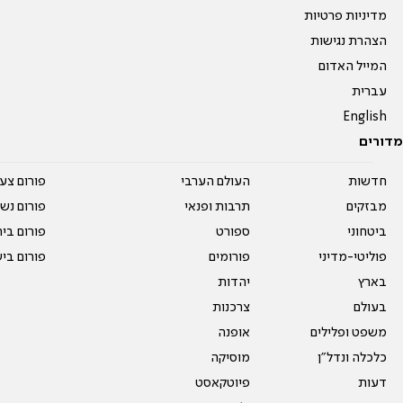
מדיניות פרטיות
הצהרת נגישות
המייל האדום
עברית
English
מדורים
חדשות
העולם הערבי
פורום צע
מבזקים
תרבות ופנאי
פורום נשו
ביטחוני
ספורט
פורום בי
פוליטי-מדיני
פורומים
פורום בי
בארץ
יהדות
בעולם
צרכנות
משפט ופלילים
אופנה
כלכלה ונדל"ן
מוסיקה
דעות
פיוטקאסט