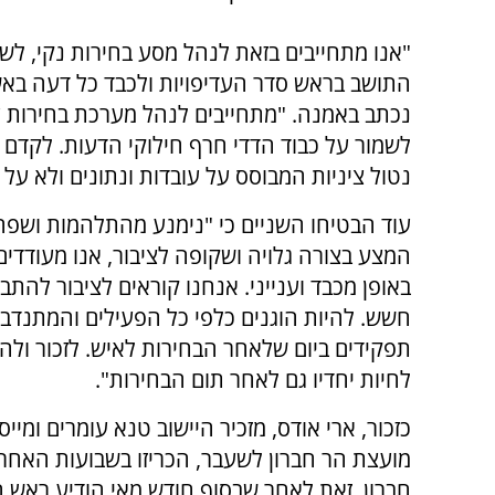
"אנו מתחייבים בזאת לנהל מסע בחירות נקי, לש
התושב בראש סדר העדיפויות ולכבד כל דעה באש
נכתב באמנה. "מתחייבים לנהל מערכת בחירות ענ
לשמור על כבוד הדדי חרף חילוקי הדעות. לקדם 
נטול ציניות המבוסס על עובדות ונתונים ולא על 
עוד הבטיחו השניים כי "נימנע מהתלהמות ושפה
המצע בצורה גלויה ושקופה לציבור, אנו מעודדי
באופן מכבד וענייני. אנחנו קוראים לציבור להת
חשש. להיות הוגנים כלפי כל הפעילים והמתנדבי
תפקידים ביום שלאחר הבחירות לאיש. לזכור ולהז
לחיות יחדיו גם לאחר תום הבחירות".
כזכור, ארי אודס, מזכיר היישוב טנא עומרים ומי
מועצת הר חברון לשעבר, הכריזו בשבועות האחר
חברון. זאת לאחר שבסוף חודש מאי הודיע ראש ה