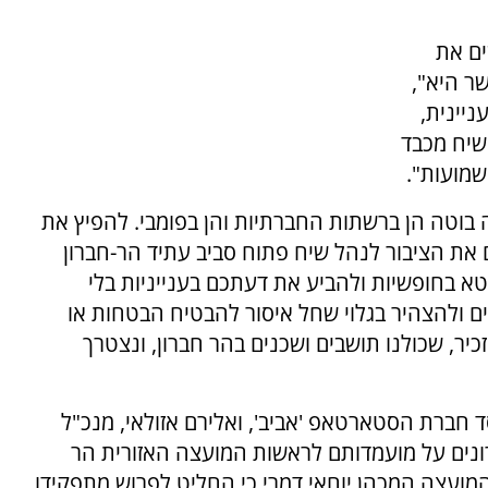
ים את
ר היא",
יינית,
שיח מכבד
שמועות".
 בוטה הן ברשתות החברתיות והן בפומבי. להפיץ את
ם את הציבור לנהל שיח פתוח סביב עתיד הר-חברון
בטא בחופשיות ולהביע את דעתכם בענייניות בלי
ם ולהצהיר בגלוי שחל איסור להבטיח הבטחות או
כיר, שכולנו תושבים ושכנים בהר חברון, ונצטרך
יסד חברת הסטארטאפ 'אביב', ואלירם אזולאי, מנכ"ל
ונים על מועמדותם לראשות המועצה האזורית הר
מועצה המכהן יוחאי דמרי כי החליט לפרוש מתפקידו