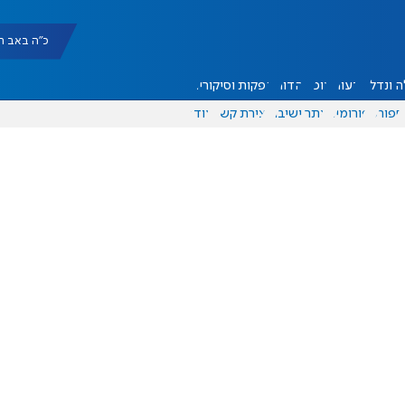
כ"ה באב תשפ"ו |
 ונדל"ן
דעות
אוכל
יהדות
הפקות וסיקורים
ספורט
פורומים
אתר ישיבה
יצירת קשר
עוד